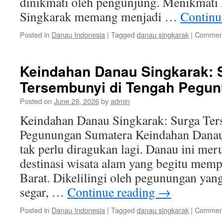
dinikmati oleh pengunjung. Menikmati
Singkarak memang menjadi …
Continu
Posted in
Danau Indonesia
|
Tagged
danau singkarak
|
Comment
Keindahan Danau Singkarak: 
Tersembunyi di Tengah Pegu
Posted on
June 29, 2026
by
admin
Keindahan Danau Singkarak: Surga Ter
Pegunungan Sumatera Keindahan Dana
tak perlu diragukan lagi. Danau ini mer
destinasi wisata alam yang begitu mem
Barat. Dikelilingi oleh pegunungan yan
segar, …
Continue reading
→
Posted in
Danau Indonesia
|
Tagged
danau singkarak
|
Comment