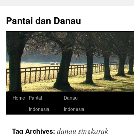
Skip
to
Pantai dan Danau
content
Home
Pantai
Danau
Indonesia
Indonesia
danau singkarak
Tag Archives: