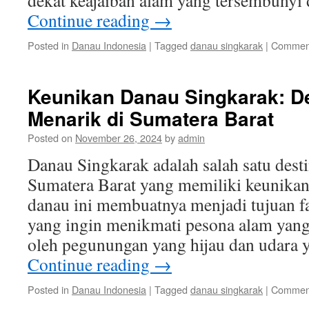
dekat keajaiban alam yang tersembunyi
Continue reading
→
Posted in
Danau Indonesia
|
Tagged
danau singkarak
|
Comment
Keunikan Danau Singkarak: De
Menarik di Sumatera Barat
Posted on
November 26, 2024
by
admin
Danau Singkarak adalah salah satu desti
Sumatera Barat yang memiliki keunikan
danau ini membuatnya menjadi tujuan fa
yang ingin menikmati pesona alam yang
oleh pegunungan yang hijau dan udara 
Continue reading
→
Posted in
Danau Indonesia
|
Tagged
danau singkarak
|
Comment