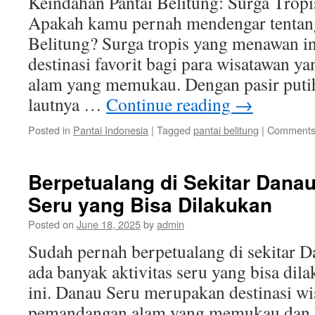
Keindahan Pantai Belitung: Surga Tro
Apakah kamu pernah mendengar tentang
Belitung? Surga tropis yang menawan 
destinasi favorit bagi para wisatawan y
alam yang memukau. Dengan pasir putih
lautnya …
Continue reading
→
Posted in
Pantai Indonesia
|
Tagged
pantai belitung
|
Comments
Berpetualang di Sekitar Danau
Seru yang Bisa Dilakukan
Posted on
June 18, 2025
by
admin
Sudah pernah berpetualang di sekitar D
ada banyak aktivitas seru yang bisa dila
ini. Danau Seru merupakan destinasi w
pemandangan alam yang memukau dan b