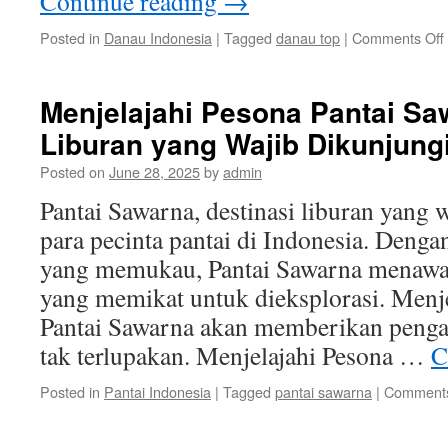
Continue reading
→
Posted in
Danau Indonesia
|
Tagged
danau top
|
Comments Off
Menjelajahi Pesona Pantai Sa
Liburan yang Wajib Dikunjung
Posted on
June 28, 2025
by
admin
Pantai Sawarna, destinasi liburan yang 
para pecinta pantai di Indonesia. Deng
yang memukau, Pantai Sawarna menawa
yang memikat untuk dieksplorasi. Menj
Pantai Sawarna akan memberikan penga
tak terlupakan. Menjelajahi Pesona …
C
Posted in
Pantai Indonesia
|
Tagged
pantai sawarna
|
Comments