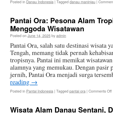
Posted in
Danau Indonesia
|
Tagged
danau maninjau
|
Comment
Pantai Ora: Pesona Alam Trop
Menggoda Wisatawan
Posted on
June 14, 2025
by
admin
Pantai Ora, salah satu destinasi wisata 
Tengah, memang tidak pernah kehabisa
tropisnya. Pantai ini memikat wisatawa
alamnya yang memukau. Dengan pasir pu
jernih, Pantai Ora menjadi surga ters
reading
→
Posted in
Pantai Indonesia
|
Tagged
pantai ora
|
Comments Off
Wisata Alam Danau Sentani, D