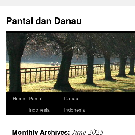
Skip
to
Pantai dan Danau
content
Home
Pantai
Danau
Indonesia
Indonesia
June 2025
Monthly Archives: