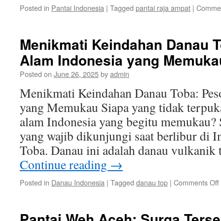
Posted in
Pantai Indonesia
|
Tagged
pantai raja ampat
|
Commen
Menikmati Keindahan Danau T
Alam Indonesia yang Memuka
Posted on
June 26, 2025
by
admin
Menikmati Keindahan Danau Toba: Pes
yang Memukau Siapa yang tidak terpuk
alam Indonesia yang begitu memukau? S
yang wajib dikunjungi saat berlibur di 
Toba. Danau ini adalah danau vulkanik 
Continue reading
→
Posted in
Danau Indonesia
|
Tagged
danau top
|
Comments Off
Pantai Weh Aceh: Surga Terse