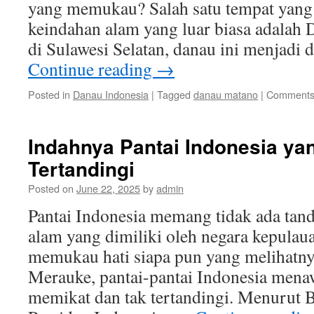
yang memukau? Salah satu tempat yan
keindahan alam yang luar biasa adalah 
di Sulawesi Selatan, danau ini menjadi d
Continue reading
→
Posted in
Danau Indonesia
|
Tagged
danau matano
|
Comments
Indahnya Pantai Indonesia ya
Tertandingi
Posted on
June 22, 2025
by
admin
Pantai Indonesia memang tidak ada tan
alam yang dimiliki oleh negara kepulau
memukau hati siapa pun yang melihatny
Merauke, pantai-pantai Indonesia men
memikat dan tak tertandingi. Menurut