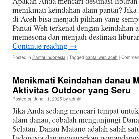
Apakah Anda mencari destinasi libura
menikmati keindahan alam pantai? Jika
di Aceh bisa menjadi pilihan yang sem
Pantai Weh terkenal dengan keindahan 
memesona dan menjadi destinasi liburan
Continue reading
→
Posted in
Pantai Indonesia
|
Tagged
pantai weh aceh
|
Comment
Menikmati Keindahan danau 
Aktivitas Outdoor yang Seru
Posted on
June 11, 2025
by
admin
Jika Anda sedang mencari tempat untu
alam danau, cobalah mengunjungi Dana
Selatan. Danau Matano adalah salah sat
Indonesia dan menawarkan pemandang