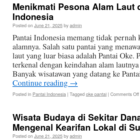
Menikmati Pesona Alam Laut d
Indonesia
Posted on
June 21, 2025
by
admin
Pantai Indonesia memang tidak pernah 
alamnya. Salah satu pantai yang menaw
laut yang luar biasa adalah Pantai Oke.
terkenal dengan keindahan alam lautny
Banyak wisatawan yang datang ke Pant
Continue reading
→
Posted in
Pantai Indonesia
|
Tagged
oke pantai
|
Comments Off
Wisata Budaya di Sekitar Dan
Mengenal Kearifan Lokal di S
Posted on
June 21, 2025
by
admin