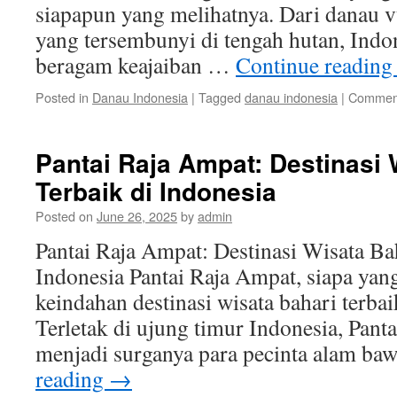
siapapun yang melihatnya. Dari danau 
yang tersembunyi di tengah hutan, Indo
beragam keajaiban …
Continue readin
Posted in
Danau Indonesia
|
Tagged
danau indonesia
|
Comment
Pantai Raja Ampat: Destinasi 
Terbaik di Indonesia
Posted on
June 26, 2025
by
admin
Pantai Raja Ampat: Destinasi Wisata Ba
Indonesia Pantai Raja Ampat, siapa yan
keindahan destinasi wisata bahari terbai
Terletak di ujung timur Indonesia, Pa
menjadi surganya para pecinta alam ba
reading
→