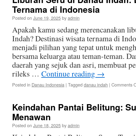
Ternama di Indonesia
Posted on
June 19, 2025
by
admin
Apakah kamu sedang merencanakan libu
Indah? Destinasi wisata ternama di Ind
menjadi pilihan yang tepat untuk meng
bersama keluarga atau teman-teman. Dan
daerah yang sejuk dan asri, membuat p
rileks …
Continue reading
→
Posted in
Danau Indonesia
|
Tagged
danau indah
|
Comments O
Keindahan Pantai Belitung: Su
Menawan
Posted on
June 18, 2025
by
admin