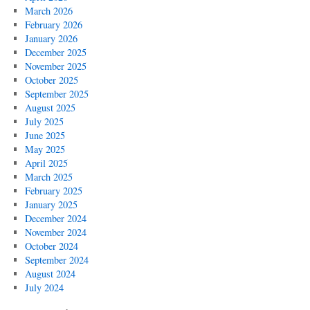
March 2026
February 2026
January 2026
December 2025
November 2025
October 2025
September 2025
August 2025
July 2025
June 2025
May 2025
April 2025
March 2025
February 2025
January 2025
December 2024
November 2024
October 2024
September 2024
August 2024
July 2024