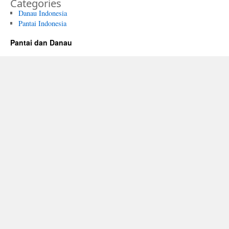
Categories
Danau Indonesia
Pantai Indonesia
Pantai dan Danau