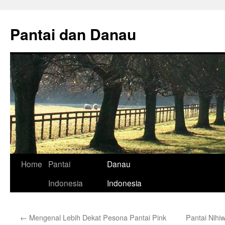
Skip
to
Pantai dan Danau
content
Home
Pantai
Danau
Indonesia
Indonesia
←
Mengenal Lebih Dekat Pesona Pantai Pink
Pantai Nihi