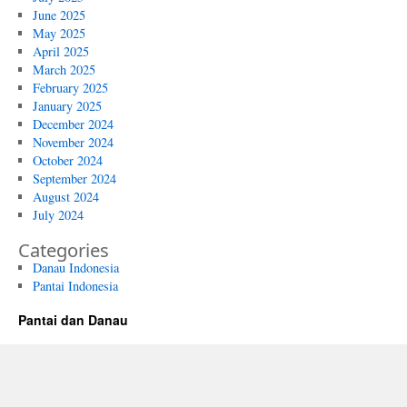
June 2025
May 2025
April 2025
March 2025
February 2025
January 2025
December 2024
November 2024
October 2024
September 2024
August 2024
July 2024
Categories
Danau Indonesia
Pantai Indonesia
Pantai dan Danau