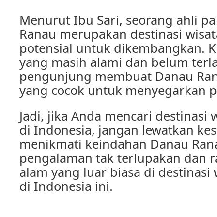
Menurut Ibu Sari, seorang ahli pa
Ranau merupakan destinasi wisat
potensial untuk dikembangkan. 
yang masih alami dan belum terla
pengunjung membuat Danau Ran
yang cocok untuk menyegarkan pi
Jadi, jika Anda mencari destinasi 
di Indonesia, jangan lewatkan k
menikmati keindahan Danau Ran
pengalaman tak terlupakan dan r
alam yang luar biasa di destinasi 
di Indonesia ini.