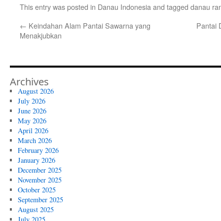
This entry was posted in
Danau Indonesia
and tagged
danau ra
←
Keindahan Alam Pantai Sawarna yang
Pantai 
Menakjubkan
Archives
August 2026
July 2026
June 2026
May 2026
April 2026
March 2026
February 2026
January 2026
December 2025
November 2025
October 2025
September 2025
August 2025
July 2025