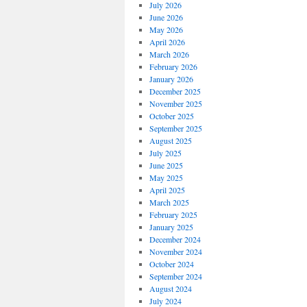
July 2026
June 2026
May 2026
April 2026
March 2026
February 2026
January 2026
December 2025
November 2025
October 2025
September 2025
August 2025
July 2025
June 2025
May 2025
April 2025
March 2025
February 2025
January 2025
December 2024
November 2024
October 2024
September 2024
August 2024
July 2024