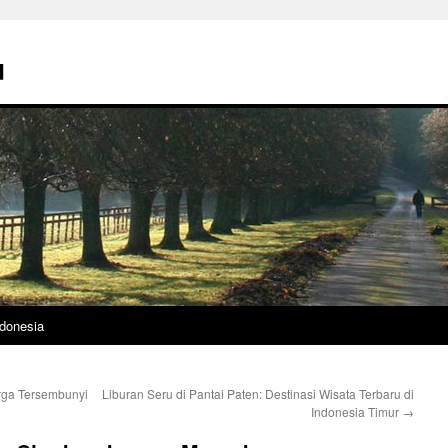
u
donesia
rga Tersembunyi
Liburan Seru di Pantai Paten: Destinasi Wisata Terbaru di
Indonesia Timur
→