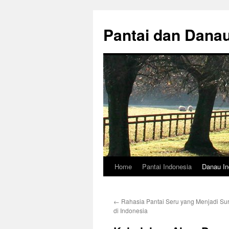
Skip
to
Pantai dan Dana
content
Home
Pantai Indonesia
Danau In
←
Rahasia Pantai Seru yang Menjadi Su
di Indonesia