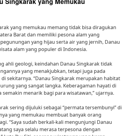
u Singkarak yang Memukau
arak yang memukau memang tidak bisa diragukan
umatera Barat dan memiliki pesona alam yang
 pegunungan yang hijau serta air yang jernih, Danau
isata alam yang populer di Indonesia.
 ahli geologi, keindahan Danau Singkarak tidak
ngannya yang menakjubkan, tetapi juga pada
 di sekitarnya. “Danau Singkarak merupakan habitat
 burung yang sangat langka. Keberagaman hayati di
 semakin menarik bagi para wisatawan,” ujarnya.
rak sering dijuluki sebagai “permata tersembunyi” di
amnya yang memukau membuat banyak orang
lagi. “Saya sudah berkali-kali mengunjungi Danau
 datang saya selalu merasa terpesona dengan