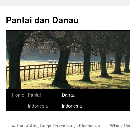
Skip
to
Pantai dan Danau
content
Home
Pantai
Danau
Indonesia
Indonesia
←
Pantai Asik, Surga Tersembunyi di Indonesia
Wisata Pan