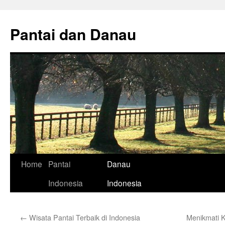
Skip
to
Pantai dan Danau
content
Home
Pantai
Danau
Indonesia
Indonesia
←
Wisata Pantai Terbaik di Indonesia
Menikmati 