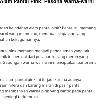
Alam Pantai Pink: Pesona Warna-warni
ngan keindahan alam pantai pink? Pantai ini memang
arni yang memukau, membuat siapa pun yang
enahan kekagumannya.
antai pink memang menjadi pengalaman yang tak
unik ini berasal dari pecahan karang merah yang
ih. Gabungan warna-warna ini menciptakan panorama
.
a alam pantai pink ini terjadi karena adanya
raminifera dan karang merah di pasir pantai.
ang memberikan warna pink yang cantik pada pantai
ahli geologi terkemuka.