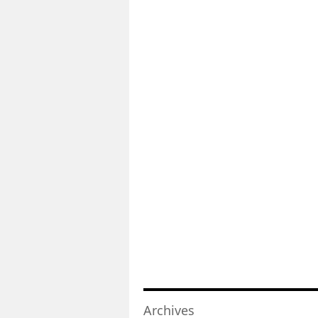
Archives