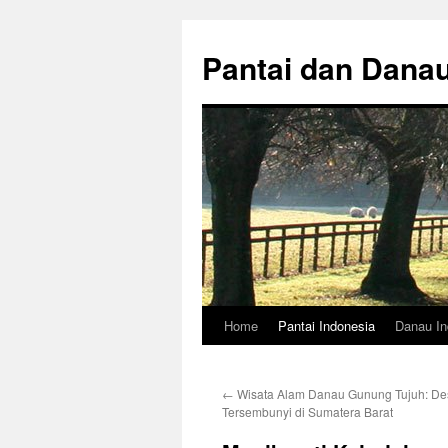
Skip
to
Pantai dan Dana
content
Home
Pantai Indonesia
Danau In
←
Wisata Alam Danau Gunung Tujuh: Des
Tersembunyi di Sumatera Barat