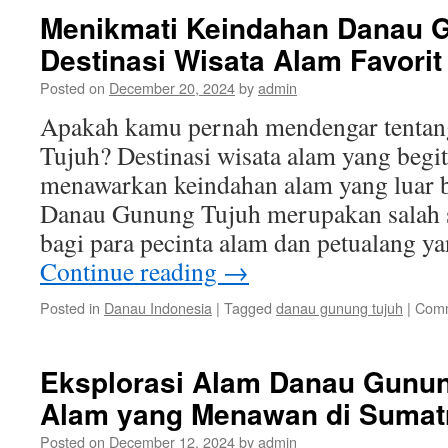
Menikmati Keindahan Danau G
Destinasi Wisata Alam Favorit
Posted on
December 20, 2024
by
admin
Apakah kamu pernah mendengar tenta
Tujuh? Destinasi wisata alam yang beg
menawarkan keindahan alam yang luar bi
Danau Gunung Tujuh merupakan salah sa
bagi para pecinta alam dan petualang 
Continue reading
→
Posted in
Danau Indonesia
|
Tagged
danau gunung tujuh
|
Comm
Eksplorasi Alam Danau Gunun
Alam yang Menawan di Sumatr
Posted on
December 12, 2024
by
admin