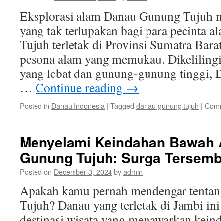
Eksplorasi alam Danau Gunung Tujuh 
yang tak terlupakan bagi para pecinta 
Tujuh terletak di Provinsi Sumatra Bar
pesona alam yang memukau. Dikelilingi 
yang lebat dan gunung-gunung tinggi,
…
Continue reading
→
Posted in
Danau Indonesia
|
Tagged
danau gunung tujuh
|
Comm
Menyelami Keindahan Bawah 
Gunung Tujuh: Surga Tersembu
Posted on
December 3, 2024
by
admin
Apakah kamu pernah mendengar tenta
Tujuh? Danau yang terletak di Jambi in
destinasi wisata yang menawarkan kein