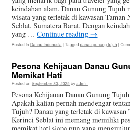
yang menarik bagi para traveler yang g
keindahan alam. Danau Gunung Tujuh m
wisata yang terletak di kawasan Taman 
Seblat, Sumatera Barat. Dengan keinda
yang …
Continue reading
→
Posted in
Danau Indonesia
|
Tagged
danau gunung tujuh
|
Comm
Pesona Kehijauan Danau Gun
Memikat Hati
Posted on
September 30, 2025
by
admin
Pesona Kehijauan Danau Gunung Tujuh
Apakah kalian pernah mendengar tent
Tujuh? Danau yang terletak di kawasan
Kerinci Seblat ini memang memiliki pe
memikat hati siapa pun yang mengunjun