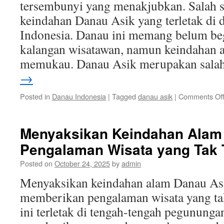
tersembunyi yang menakjubkan. Salah s
keindahan Danau Asik yang terletak di
Indonesia. Danau ini memang belum begi
kalangan wisatawan, namun keindahan 
memukau. Danau Asik merupakan sal
→
Posted in
Danau Indonesia
|
Tagged
danau asik
|
Comments Of
Menyaksikan Keindahan Alam
Pengalaman Wisata yang Tak 
Posted on
October 24, 2025
by
admin
Menyaksikan keindahan alam Danau A
memberikan pengalaman wisata yang ta
ini terletak di tengah-tengah pegunung