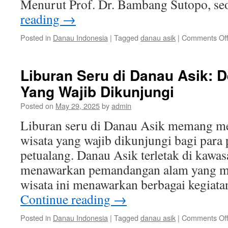
Menurut Prof. Dr. Bambang Sutopo, s
reading
→
Posted in
Danau Indonesia
|
Tagged
danau asik
|
Comments Of
Liburan Seru di Danau Asik: D
Yang Wajib Dikunjungi
Posted on
May 29, 2025
by
admin
Liburan seru di Danau Asik memang me
wisata yang wajib dikunjungi bagi para 
petualang. Danau Asik terletak di kawa
menawarkan pemandangan alam yang m
wisata ini menawarkan berbagai kegiata
Continue reading
→
Posted in
Danau Indonesia
|
Tagged
danau asik
|
Comments Of