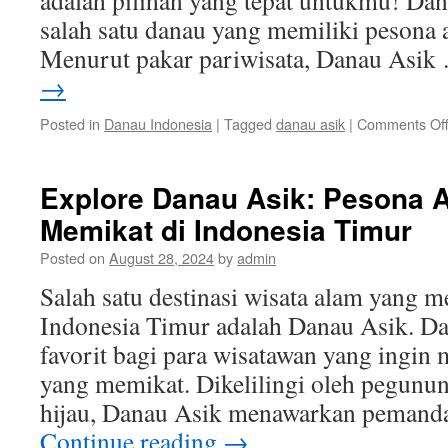
adalah pilihan yang tepat untukmu! D
salah satu danau yang memiliki pesona a
Menurut pakar pariwisata, Danau Asi
→
Posted in
Danau Indonesia
|
Tagged
danau asik
|
Comments Of
Explore Danau Asik: Pesona 
Memikat di Indonesia Timur
Posted on
August 28, 2024
by
admin
Salah satu destinasi wisata alam yang 
Indonesia Timur adalah Danau Asik. Da
favorit bagi para wisatawan yang ingin
yang memikat. Dikelilingi oleh pegunu
hijau, Danau Asik menawarkan peman
Continue reading
→