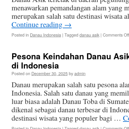
menawarkan pemandangan alam yang m
merupakan salah satu destinasi wisata
Continue reading
→
Posted in
Danau Indonesia
|
Tagged
danau asik
|
Comments Of
Pesona Keindahan Danau Asi
di Indonesia
Posted on
December 30, 2025
by
admin
Danau merupakan salah satu pesona al
Indonesia. Salah satu danau yang memil
luar biasa adalah Danau Toba di Sumate
dikenal sebagai danau terbesar di Indo
destinasi wisata yang populer bagi …
C
Posted in
Danau Indonesia
|
Tagged
danau asik
|
Comments Of