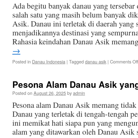
Ada begitu banyak danau yang tersebar 
salah satu yang masih belum banyak di
Asik. Danau ini terletak di daerah yang 
menjadikannya destinasi yang sempurna 
Rahasia keindahan Danau Asik mema
→
Posted in
Danau Indonesia
|
Tagged
danau asik
|
Comments Of
Pesona Alam Danau Asik yang
Posted on
August 26, 2025
by
admin
Pesona alam Danau Asik memang tidak b
Danau yang terletak di tengah-tengah p
ini memikat hati siapa pun yang mengu
alam yang ditawarkan oleh Danau Asik s