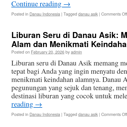
Continue reading
→
Posted in
Danau Indonesia
|
Tagged
danau asik
|
Comments Of
Liburan Seru di Danau Asik: 
Alam dan Menikmati Keindah
Posted on
February 20, 2026
by
admin
Liburan seru di Danau Asik memang me
tepat bagi Anda yang ingin menyatu de
menikmati keindahan alamnya. Danau Asi
pegunungan yang sejuk dan tenang, me
destinasi liburan yang cocok untuk me
reading
→
Posted in
Danau Indonesia
|
Tagged
danau asik
|
Comments Of