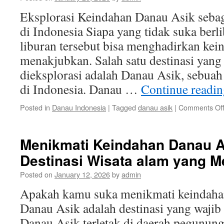
Eksplorasi Keindahan Danau Asik seba
di Indonesia Siapa yang tidak suka berli
liburan tersebut bisa menghadirkan ke
menakjubkan. Salah satu destinasi yang
dieksplorasi adalah Danau Asik, sebuah
di Indonesia. Danau …
Continue readi
Posted in
Danau Indonesia
|
Tagged
danau asik
|
Comments Of
Menikmati Keindahan Danau A
Destinasi Wisata alam yang 
Posted on
January 12, 2026
by
admin
Apakah kamu suka menikmati keindahan
Danau Asik adalah destinasi yang wajib
Danau Asik terletak di daerah pegunun