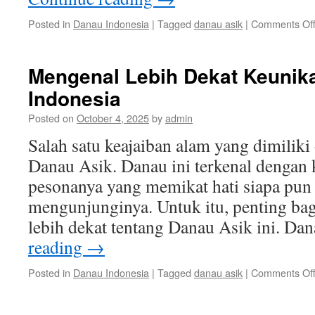
Posted in
Danau Indonesia
|
Tagged
danau asik
|
Comments Of
Mengenal Lebih Dekat Keunik
Indonesia
Posted on
October 4, 2025
by
admin
Salah satu keajaiban alam yang dimiliki
Danau Asik. Danau ini terkenal dengan
pesonanya yang memikat hati siapa pun
mengunjunginya. Untuk itu, penting bag
lebih dekat tentang Danau Asik ini. D
reading
→
Posted in
Danau Indonesia
|
Tagged
danau asik
|
Comments Of