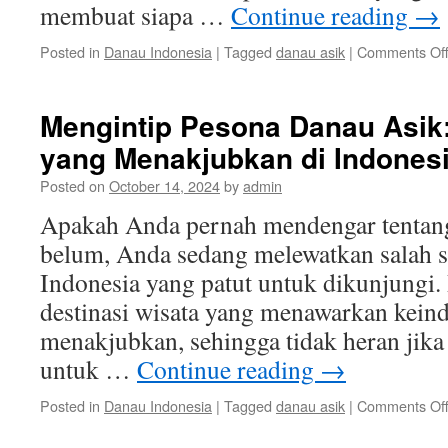
membuat siapa …
Continue reading
→
Posted in
Danau Indonesia
|
Tagged
danau asik
|
Comments Of
Mengintip Pesona Danau Asik
yang Menakjubkan di Indones
Posted on
October 14, 2024
by
admin
Apakah Anda pernah mendengar tentan
belum, Anda sedang melewatkan salah s
Indonesia yang patut untuk dikunjungi.
destinasi wisata yang menawarkan kein
menakjubkan, sehingga tidak heran jika
untuk …
Continue reading
→
Posted in
Danau Indonesia
|
Tagged
danau asik
|
Comments Of