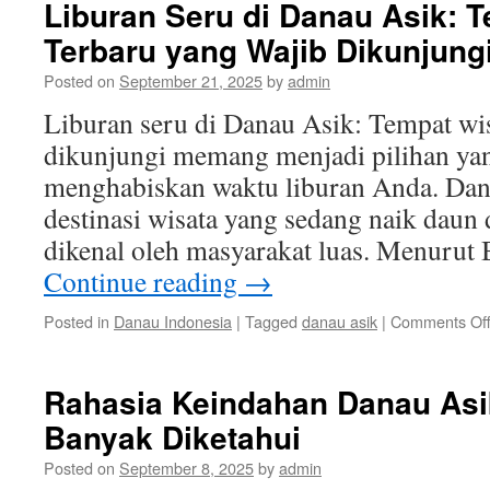
Liburan Seru di Danau Asik: 
Terbaru yang Wajib Dikunjung
Posted on
September 21, 2025
by
admin
Liburan seru di Danau Asik: Tempat wis
dikunjungi memang menjadi pilihan yan
menghabiskan waktu liburan Anda. Da
destinasi wisata yang sedang naik daun
dikenal oleh masyarakat luas. Menurut
Continue reading
→
Posted in
Danau Indonesia
|
Tagged
danau asik
|
Comments Of
Rahasia Keindahan Danau As
Banyak Diketahui
Posted on
September 8, 2025
by
admin