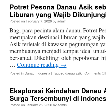
Potret Pesona Danau Asik seb
Liburan yang Wajib Dikunjung
Posted on
February 7, 2026
by
admin
Bagi para pecinta alam danau, Potret P
merupakan destinasi liburan yang wajib
Asik terletak di kawasan pegunungan ya
membuatnya menjadi tempat ideal untuk
bersantai. Dikelilingi oleh pepohonan 
…
Continue reading
→
Posted in
Danau Indonesia
|
Tagged
danau asik
|
Comments Of
Eksplorasi Keindahan Danau 
Surga Tersembunyi di Indones
Posted on
January 25, 2026
by
admin