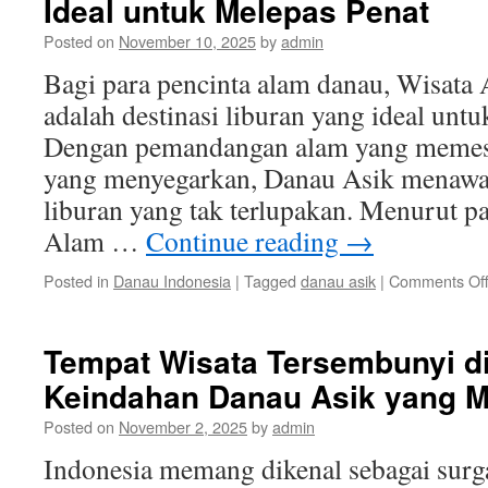
Ideal untuk Melepas Penat
Posted on
November 10, 2025
by
admin
Bagi para pencinta alam danau, Wisata
adalah destinasi liburan yang ideal untu
Dengan pemandangan alam yang memeso
yang menyegarkan, Danau Asik menaw
liburan yang tak terlupakan. Menurut pa
Alam …
Continue reading
→
Posted in
Danau Indonesia
|
Tagged
danau asik
|
Comments Of
Tempat Wisata Tersembunyi di
Keindahan Danau Asik yang 
Posted on
November 2, 2025
by
admin
Indonesia memang dikenal sebagai surg