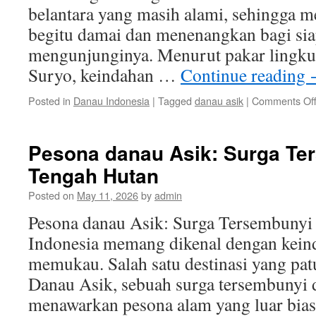
belantara yang masih alami, sehingga 
begitu damai dan menenangkan bagi si
mengunjunginya. Menurut pakar lingk
Suryo, keindahan …
Continue reading
Posted in
Danau Indonesia
|
Tagged
danau asik
|
Comments Of
Pesona danau Asik: Surga Te
Tengah Hutan
Posted on
May 11, 2026
by
admin
Pesona danau Asik: Surga Tersembunyi
Indonesia memang dikenal dengan kein
memukau. Salah satu destinasi yang pat
Danau Asik, sebuah surga tersembunyi 
menawarkan pesona alam yang luar bia