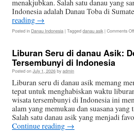
menakjubkan. Salah satu danau yang san
Indonesia adalah Danau Toba di Sumat
reading
→
Posted in
Danau Indonesia
|
Tagged
danau asik
|
Comments Of
Liburan Seru di danau Asik: D
Tersembunyi di Indonesia
Posted on
July 1, 2026
by
admin
Liburan seru di danau asik memang men
tepat untuk menghabiskan waktu libura
wisata tersembunyi di Indonesia ini m
alam yang memukau dan suasana yang te
Salah satu danau asik yang menjadi fav
Continue reading
→