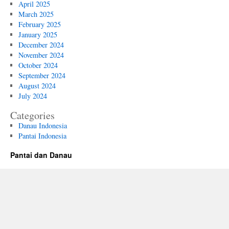
April 2025
March 2025
February 2025
January 2025
December 2024
November 2024
October 2024
September 2024
August 2024
July 2024
Categories
Danau Indonesia
Pantai Indonesia
Pantai dan Danau