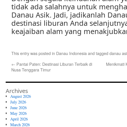
tidak ada salahnya untuk mengha
Danau Asik. Jadi, jadikanlah Dana
destinasi liburan Anda selanjutny
keajaiban alam yang menakjubkan
This entry was posted in
Danau Indonesia
and tagged
danau as
←
Pantai Paten: Destinasi Liburan Terbaik di
Menikmati 
Nusa Tenggara Timur
Archives
August 2026
July 2026
June 2026
May 2026
April 2026
March 2026