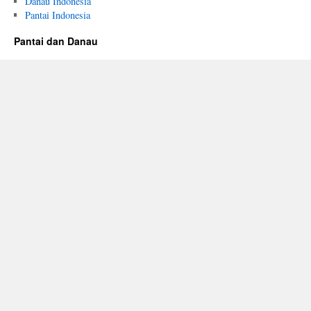
Danau Indonesia
Pantai Indonesia
Pantai dan Danau