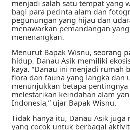
menjadi salah satu tempat yang w
bagi para pecinta alam dan fotogra
pegunungan yang hijau dan udara
menawarkan pemandangan yang
menenangkan.
Menurut Bapak Wisnu, seorang p
hidup, Danau Asik memiliki ekos
kaya. “Danau ini menjadi rumah b
flora dan fauna yang langka dan u
menunjukkan betapa pentingnya 
melestarikan keindahan alam yan
Indonesia,” ujar Bapak Wisnu.
Tidak hanya itu, Danau Asik jug
yang cocok untuk berbagai aktivit