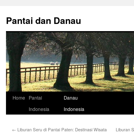
Skip
to
Pantai dan Danau
content
Home
Pantai
Danau
Indonesia
Indonesia
←
Liburan Seru di Pantai Paten: Destinasi Wisata
Liburan 