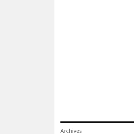
Archives