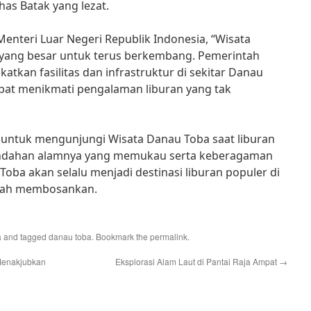
as Batak yang lezat.
enteri Luar Negeri Republik Indonesia, “Wisata
 yang besar untuk terus berkembang. Pemerintah
tkan fasilitas dan infrastruktur di sekitar Danau
pat menikmati pengalaman liburan yang tak
untuk mengunjungi Wisata Danau Toba saat liburan
eindahan alamnya yang memukau serta keberagaman
oba akan selalu menjadi destinasi liburan populer di
rnah membosankan.
a
and tagged
danau toba
. Bookmark the
permalink
.
Menakjubkan
Eksplorasi Alam Laut di Pantai Raja Ampat
→