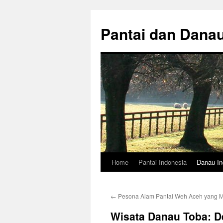
Skip
to
Pantai dan Dana
content
Home
Pantai Indonesia
Danau In
←
Pesona Alam Pantai Weh Aceh yang 
Wisata Danau Toba: De