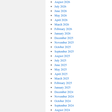
August 2026
July 2026
June 2026
May 2026
April 2026
March 2026
February 2026
January 2026
December 2025
November 2025
October 2025
September 2025
August 2025
July 2025
June 2025
May 2025
April 2025
March 2025
February 2025
January 2025
December 2024
November 2024
October 2024
September 2024
August 2024