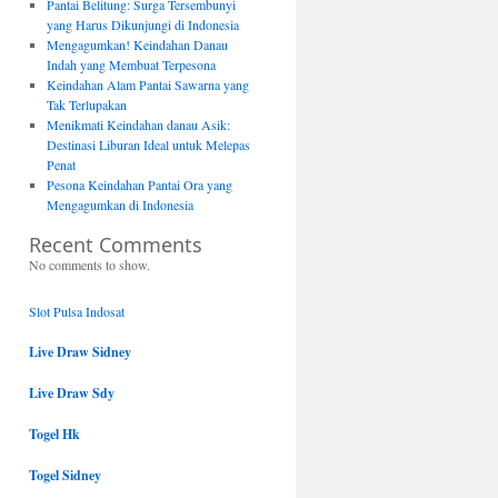
Pantai Belitung: Surga Tersembunyi
yang Harus Dikunjungi di Indonesia
Mengagumkan! Keindahan Danau
Indah yang Membuat Terpesona
Keindahan Alam Pantai Sawarna yang
Tak Terlupakan
Menikmati Keindahan danau Asik:
Destinasi Liburan Ideal untuk Melepas
Penat
Pesona Keindahan Pantai Ora yang
Mengagumkan di Indonesia
Recent Comments
No comments to show.
Slot Pulsa Indosat
Live Draw Sidney
Live Draw Sdy
Togel Hk
Togel Sidney