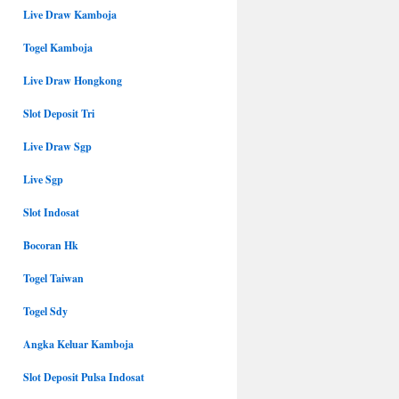
Live Draw Kamboja
Togel Kamboja
Live Draw Hongkong
Slot Deposit Tri
Live Draw Sgp
Live Sgp
Slot Indosat
Bocoran Hk
Togel Taiwan
Togel Sdy
Angka Keluar Kamboja
Slot Deposit Pulsa Indosat