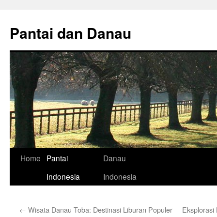
Skip
to
Pantai dan Danau
content
Home
Pantai
Danau
Indonesia
Indonesia
←
Wisata Danau Toba: Destinasi Liburan Populer
Eksplorasi