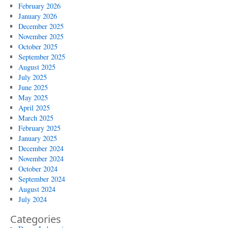
February 2026
January 2026
December 2025
November 2025
October 2025
September 2025
August 2025
July 2025
June 2025
May 2025
April 2025
March 2025
February 2025
January 2025
December 2024
November 2024
October 2024
September 2024
August 2024
July 2024
Categories