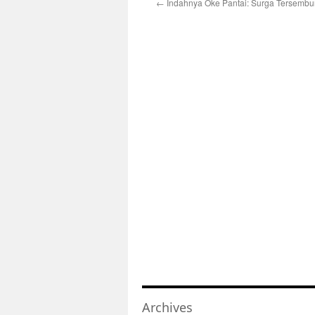
←
Indahnya Oke Pantai: Surga Tersembun
Archives