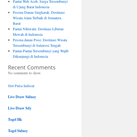
Pantai Weh Aceh: Surga Tersembunyi
di Ujung Barat Indonesia
Pesona Danau Singkarak: Destinasi
Wisata Alam Terbaik di Sumatera
Barat
Pantai Nihiwatu: Destinasi Liburan
Mewah di Indonesia
Pesona danau Poso: Destinasi Wisata
Tersembunyi di Sulawesi Tengah
Pantai-Pantai Tersembunyi yang Wajib
Dikunjungi di Indonesia
Recent Comments
No comments to show.
Slot Pulsa Indosat
Live Draw Sidney
Live Draw Sdy
Togel Hk
Togel Sidney