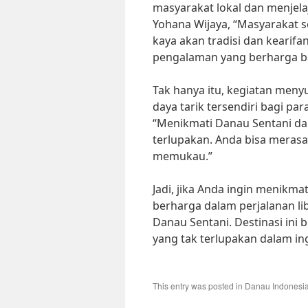
masyarakat lokal dan menjela
Yohana Wijaya, “Masyarakat s
kaya akan tradisi dan kearif
pengalaman yang berharga ba
Tak hanya itu, kegiatan meny
daya tarik tersendiri bagi pa
“Menikmati Danau Sentani da
terlupakan. Anda bisa meras
memukau.”
Jadi, jika Anda ingin menik
berharga dalam perjalanan l
Danau Sentani. Destinasi in
yang tak terlupakan dalam in
This entry was posted in
Danau Indonesi