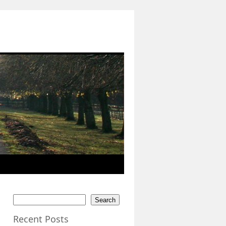
Search
Recent Posts