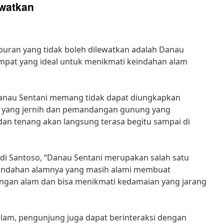
ewatkan
liburan yang tidak boleh dilewatkan adalah Danau
empat yang ideal untuk menikmati keindahan alam
anau Sentani memang tidak dapat diungkapkan
r yang jernih dan pemandangan gunung yang
n tenang akan langsung terasa begitu sampai di
di Santoso, “Danau Sentani merupakan salah satu
 Keindahan alamnya yang masih alami membuat
ngan alam dan bisa menikmati kedamaian yang jarang
alam, pengunjung juga dapat berinteraksi dengan