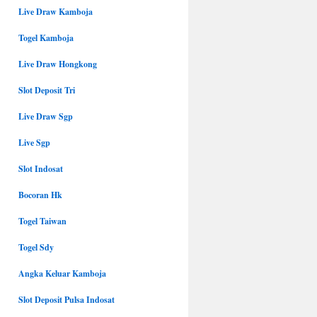
Live Draw Kamboja
Togel Kamboja
Live Draw Hongkong
Slot Deposit Tri
Live Draw Sgp
Live Sgp
Slot Indosat
Bocoran Hk
Togel Taiwan
Togel Sdy
Angka Keluar Kamboja
Slot Deposit Pulsa Indosat