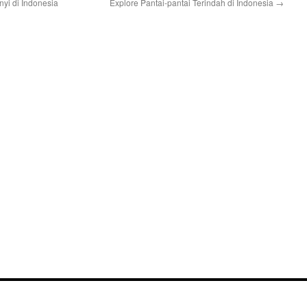
yi di Indonesia
Explore Pantai-pantai Terindah di Indonesia
→