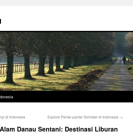
u
donesia
yi di Indonesia
Explore Pantai-pantai Terindah di Indonesia
→
Alam Danau Sentani: Destinasi Liburan