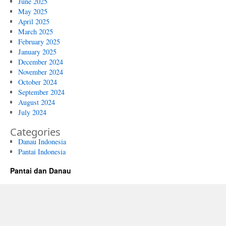
June 2025
May 2025
April 2025
March 2025
February 2025
January 2025
December 2024
November 2024
October 2024
September 2024
August 2024
July 2024
Categories
Danau Indonesia
Pantai Indonesia
Pantai dan Danau