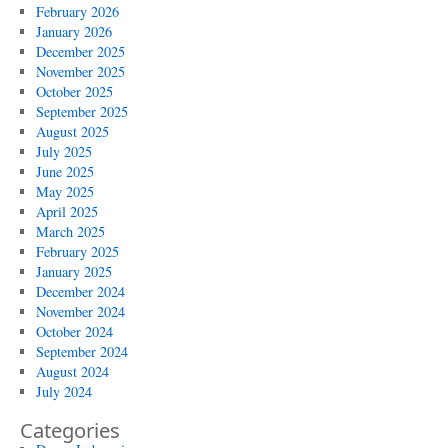
February 2026
January 2026
December 2025
November 2025
October 2025
September 2025
August 2025
July 2025
June 2025
May 2025
April 2025
March 2025
February 2025
January 2025
December 2024
November 2024
October 2024
September 2024
August 2024
July 2024
Categories