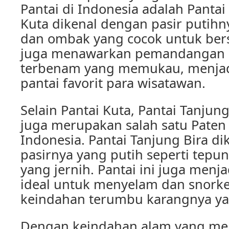
Pantai di Indonesia adalah Pantai 
Kuta dikenal dengan pasir putih
dan ombak yang cocok untuk berse
juga menawarkan pemandangan 
terbenam yang memukau, menjad
pantai favorit para wisatawan.
Selain Pantai Kuta, Pantai Tanjung
juga merupakan salah satu Paten 
Indonesia. Pantai Tanjung Bira d
pasirnya yang putih seperti tepun
yang jernih. Pantai ini juga menj
ideal untuk menyelam dan snorke
keindahan terumbu karangnya ya
Dengan keindahan alam yang me