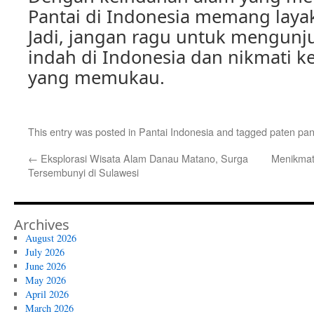
Pantai di Indonesia memang layak 
Jadi, jangan ragu untuk mengunju
indah di Indonesia dan nikmati 
yang memukau.
This entry was posted in
Pantai Indonesia
and tagged
paten pan
←
Eksplorasi Wisata Alam Danau Matano, Surga
Menikmat
Tersembunyi di Sulawesi
Archives
August 2026
July 2026
June 2026
May 2026
April 2026
March 2026