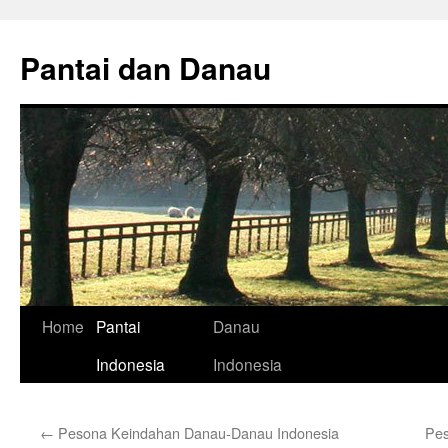
Skip
to
Pantai dan Danau
content
Home
Pantai
Danau
Indonesia
Indonesia
←
Pesona Keindahan Danau-Danau Indonesia
Pes