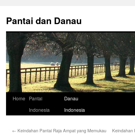
Skip
to
Pantai dan Danau
content
Home
Pantai
Danau
Indonesia
Indonesia
←
Keindahan Pantai Raja Ampat yang Memukau
Keindahan P