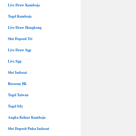
Live Draw Kamboja
Togel Kamboja
Live Draw Hongkong
Slot Deposit Tri
Live Draw Sgp
Live Sgp
Slot Indosat
Bocoran Hk
Togel Taiwan
Togel Sdy
Angka Keluar Kamboja
Slot Deposit Pulsa Indosat