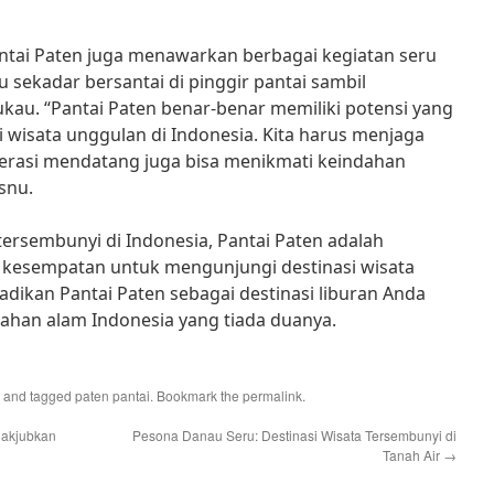
antai Paten juga menawarkan berbagai kegiatan seru
au sekadar bersantai di pinggir pantai sambil
au. “Pantai Paten benar-benar memiliki potensi yang
i wisata unggulan di Indonesia. Kita harus menjaga
nerasi mendatang juga bisa menikmati keindahan
snu.
 tersembunyi di Indonesia, Pantai Paten adalah
 kesempatan untuk mengunjungi destinasi wisata
adikan Pantai Paten sebagai destinasi liburan Anda
ahan alam Indonesia yang tiada duanya.
and tagged
paten pantai
. Bookmark the
permalink
.
nakjubkan
Pesona Danau Seru: Destinasi Wisata Tersembunyi di
Tanah Air
→