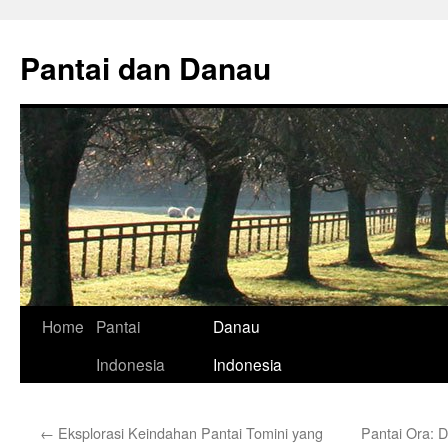
Skip
to
Pantai dan Danau
content
Home
Pantai
Danau
Indonesia
Indonesia
←
Eksplorasi Keindahan Pantai Tomini yang
Pantai Ora: D