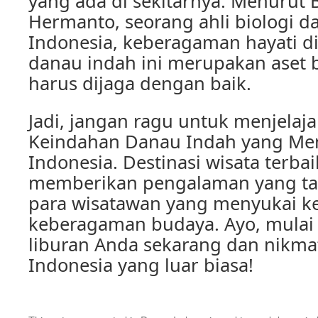
yang ada di sekitarnya. Menuru
Hermanto, seorang ahli biologi da
Indonesia, keberagaman hayati di
danau indah ini merupakan aset 
harus dijaga dengan baik.
Jadi, jangan ragu untuk menjelaja
Keindahan Danau Indah yang Me
Indonesia. Destinasi wisata terbai
memberikan pengalaman yang tak
para wisatawan yang menyukai k
keberagaman budaya. Ayo, mulai
liburan Anda sekarang dan nikmat
Indonesia yang luar biasa!