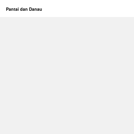
Pantai dan Danau