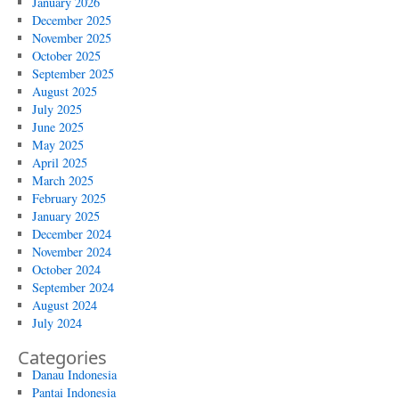
January 2026
December 2025
November 2025
October 2025
September 2025
August 2025
July 2025
June 2025
May 2025
April 2025
March 2025
February 2025
January 2025
December 2024
November 2024
October 2024
September 2024
August 2024
July 2024
Categories
Danau Indonesia
Pantai Indonesia