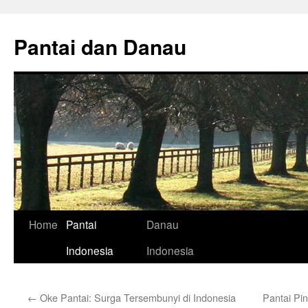
Skip
to
Pantai dan Danau
content
Home
Pantai
Danau
Indonesia
Indonesia
←
Oke Pantai: Surga Tersembunyi di Indonesia
Pantai Pin