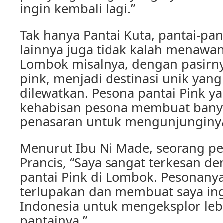
ingin kembali lagi.”
Tak hanya Pantai Kuta, pantai-pan
lainnya juga tidak kalah menawan.
Lombok misalnya, dengan pasirn
pink, menjadi destinasi unik yan
dilewatkan. Pesona pantai Pink y
kehabisan pesona membuat bany
penasaran untuk mengunjunginy
Menurut Ibu Ni Made, seorang pe
Prancis, “Saya sangat terkesan d
pantai Pink di Lombok. Pesonany
terlupakan dan membuat saya ing
Indonesia untuk mengeksplor leb
pantainya.”