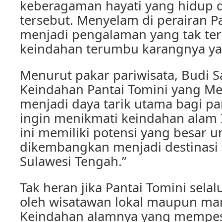
keberagaman hayati yang hidup di
tersebut. Menyelam di perairan P
menjadi pengalaman yang tak te
keindahan terumbu karangnya ya
Menurut pakar pariwisata, Budi S
Keindahan Pantai Tomini yang
menjadi daya tarik utama bagi p
ingin menikmati keindahan alam 
ini memiliki potensi yang besar u
dikembangkan menjadi destinasi 
Sulawesi Tengah.”
Tak heran jika Pantai Tomini sela
oleh wisatawan lokal maupun ma
Keindahan alamnya yang memp