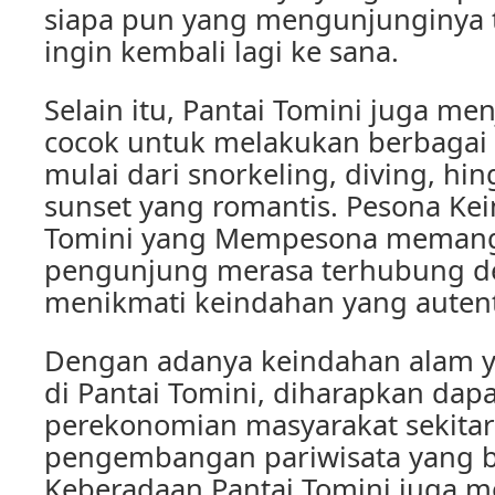
siapa pun yang mengunjunginya 
ingin kembali lagi ke sana.
Selain itu, Pantai Tomini juga me
cocok untuk melakukan berbagai a
mulai dari snorkeling, diving, h
sunset yang romantis. Pesona Ke
Tomini yang Mempesona memang
pengunjung merasa terhubung d
menikmati keindahan yang autent
Dengan adanya keindahan alam
di Pantai Tomini, diharapkan da
perekonomian masyarakat sekitar
pengembangan pariwisata yang b
Keberadaan Pantai Tomini juga me