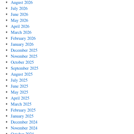
August 2026
July 2026
June 2026
May 2026
April 2026
March 2026
February 2026
January 2026
December 2025
November 2025
October 2025
September 2025
August 2025
July 2025
June 2025
May 2025
April 2025
March 2025
February 2025
January 2025
December 2024
November 2024
October 2024