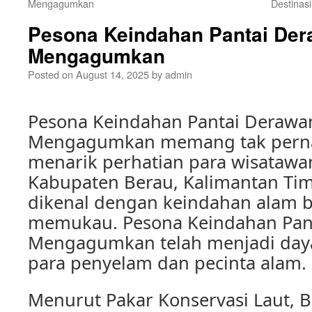
Mengagumkan
Destinas
Pesona Keindahan Pantai De
Mengagumkan
Posted on
August 14, 2025
by
admin
Pesona Keindahan Pantai Derawa
Mengagumkan memang tak perna
menarik perhatian para wisatawan
Kabupaten Berau, Kalimantan Timu
dikenal dengan keindahan alam 
memukau. Pesona Keindahan Pan
Mengagumkan telah menjadi daya
para penyelam dan pecinta alam.
Menurut Pakar Konservasi Laut, B