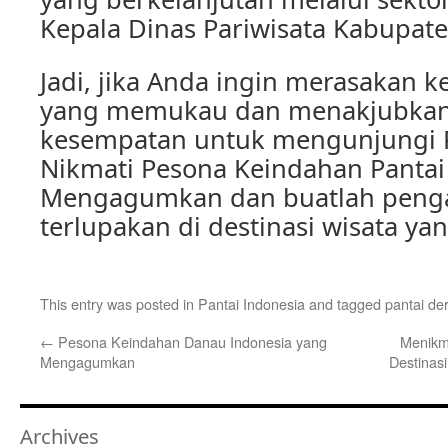
Kepala Dinas Pariwisata Kabupate
Jadi, jika Anda ingin merasakan 
yang memukau dan menakjubkan,
kesempatan untuk mengunjungi 
Nikmati Pesona Keindahan Panta
Mengagumkan dan buatlah peng
terlupakan di destinasi wisata yan
This entry was posted in
Pantai Indonesia
and tagged
pantai de
←
Pesona Keindahan Danau Indonesia yang
Menikm
Mengagumkan
Destinas
Archives