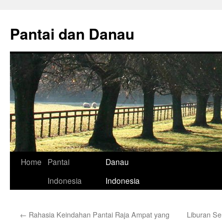
Skip
to
Pantai dan Danau
content
Home
Pantai
Danau
Indonesia
Indonesia
←
Rahasia Keindahan Pantai Raja Ampat yang
Liburan Ser