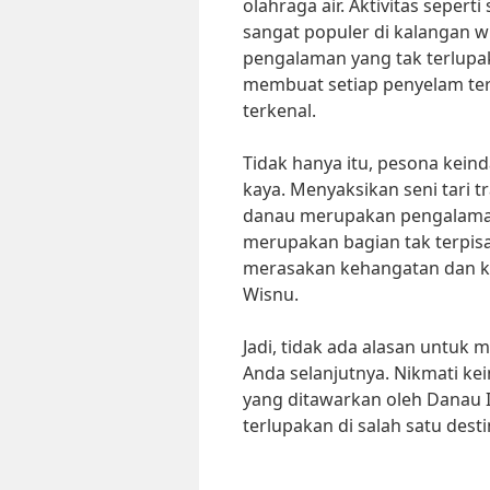
olahraga air. Aktivitas sepert
sangat populer di kalangan w
pengalaman yang tak terlupak
membuat setiap penyelam terpe
terkenal.
Tidak hanya itu, pesona kein
kaya. Menyaksikan seni tari t
danau merupakan pengalaman 
merupakan bagian tak terpis
merasakan kehangatan dan k
Wisnu.
Jadi, tidak ada alasan untuk 
Anda selanjutnya. Nikmati ke
yang ditawarkan oleh Danau 
terlupakan di salah satu desti