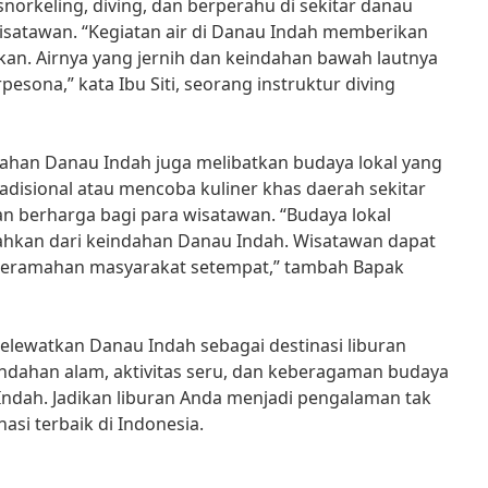
i snorkeling, diving, dan berperahu di sekitar danau
isatawan. “Kegiatan air di Danau Indah memberikan
an. Airnya yang jernih dan keindahan bawah lautnya
sona,” kata Ibu Siti, seorang instruktur diving
dahan Danau Indah juga melibatkan budaya lokal yang
radisional atau mencoba kuliner khas daerah sekitar
berharga bagi para wisatawan. “Budaya lokal
ahkan dari keindahan Danau Indah. Wisatawan dapat
eramahan masyarakat setempat,” tambah Bapak
melewatkan Danau Indah sebagai destinasi liburan
indahan alam, aktivitas seru, dan keberagaman budaya
Indah. Jadikan liburan Anda menjadi pengalaman tak
nasi terbaik di Indonesia.