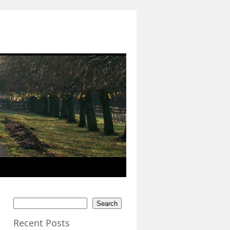
Search
Recent Posts