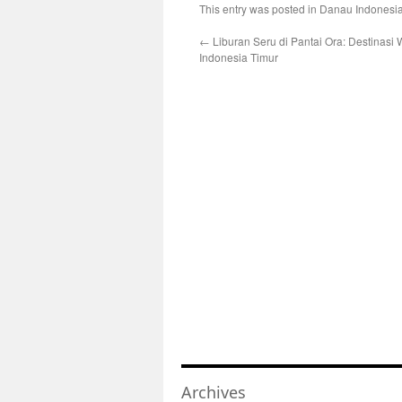
This entry was posted in
Danau Indonesi
←
Liburan Seru di Pantai Ora: Destinasi W
Indonesia Timur
Archives