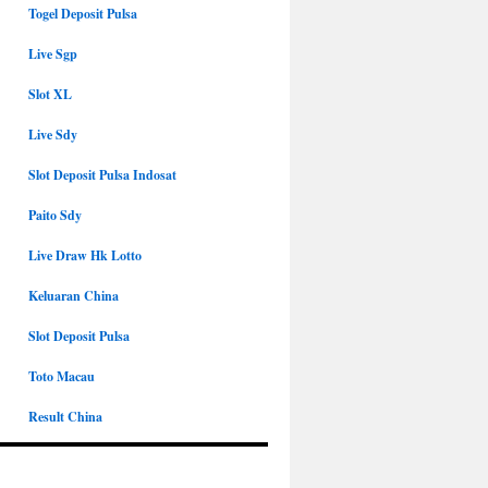
Togel Deposit Pulsa
Live Sgp
Slot XL
Live Sdy
Slot Deposit Pulsa Indosat
Paito Sdy
Live Draw Hk Lotto
Keluaran China
Slot Deposit Pulsa
Toto Macau
Result China