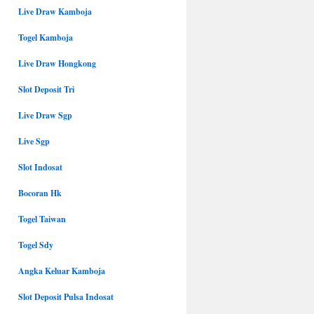
Live Draw Kamboja
Togel Kamboja
Live Draw Hongkong
Slot Deposit Tri
Live Draw Sgp
Live Sgp
Slot Indosat
Bocoran Hk
Togel Taiwan
Togel Sdy
Angka Keluar Kamboja
Slot Deposit Pulsa Indosat