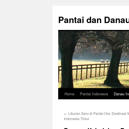
Skip
to
Pantai dan Dana
content
Home
Pantai Indonesia
Danau In
←
Liburan Seru di Pantai Ora: Destinasi W
Indonesia Timur