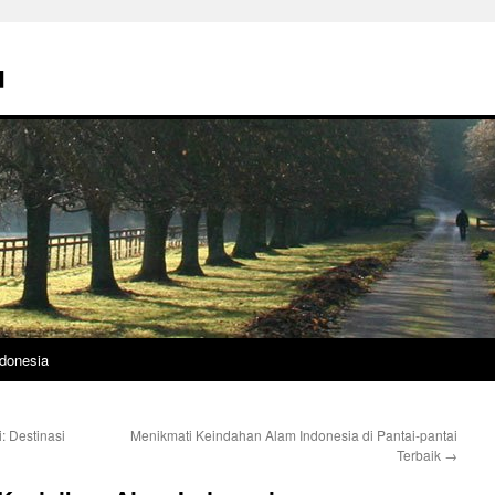
u
donesia
 Destinasi
Menikmati Keindahan Alam Indonesia di Pantai-pantai
Terbaik
→