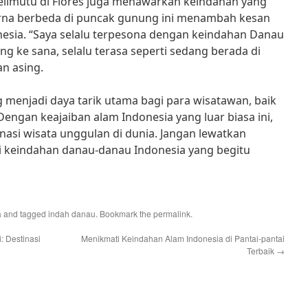
limutu di Flores juga menawarkan keindahan yang
na berbeda di puncak gunung ini menambah kesan
nesia. “Saya selalu terpesona dengan keindahan Danau
ung ke sana, selalu terasa seperti sedang berada di
an asing.
enjadi daya tarik utama bagi para wisatawan, baik
ngan keajaiban alam Indonesia yang luar biasa ini,
nasi wisata unggulan di dunia. Jangan lewatkan
 keindahan danau-danau Indonesia yang begitu
a
and tagged
indah danau
. Bookmark the
permalink
.
 Destinasi
Menikmati Keindahan Alam Indonesia di Pantai-pantai
Terbaik
→