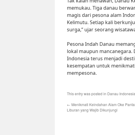
Tak kalah menawan, Danau Ke
memukau. Tiga danau berwar
magis dari pesona alam Indo
Kelimutu. Setiap kali berkunj
surga,” ujar seorang wisataw
Pesona Indah Danau memang m
lokal maupun mancanegara. De
Indonesia terus menjadi desti
kesempatan untuk menikmati
mempesona.
This entry was posted in
Danau Indonesi
←
Menikmati Keindahan Alam Oke Pantai:
Liburan yang Wajib Dikunjungi