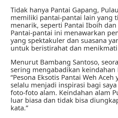
Tidak hanya Pantai Gapang, Pula
memiliki pantai-pantai lain yang t
menarik, seperti Pantai Iboih dan 
Pantai-pantai ini menawarkan p
yang spektakuler dan suasana ya
untuk beristirahat dan menikmat
Menurut Bambang Santoso, seora
sering mengabadikan keindahan 
“Pesona Eksotis Pantai Weh Ace
selalu menjadi inspirasi bagi sa
foto-foto alam. Keindahan alam 
luar biasa dan tidak bisa diungk
kata.”