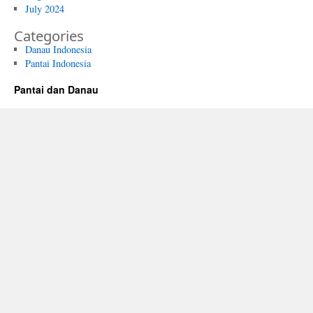
July 2024
Categories
Danau Indonesia
Pantai Indonesia
Pantai dan Danau