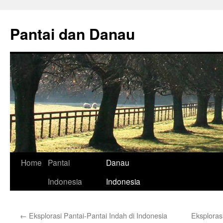
Skip
to
Pantai dan Danau
content
Home
Pantai
Danau
Indonesia
Indonesia
←
Eksplorasi Pantai-Pantai Indah di Indonesia
Eksploras