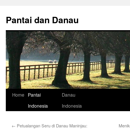
Skip
to
Pantai dan Danau
content
Home
Pantai
Danau
Indonesia
Indonesia
←
Petualangan Seru di Danau Maninjau:
Menik