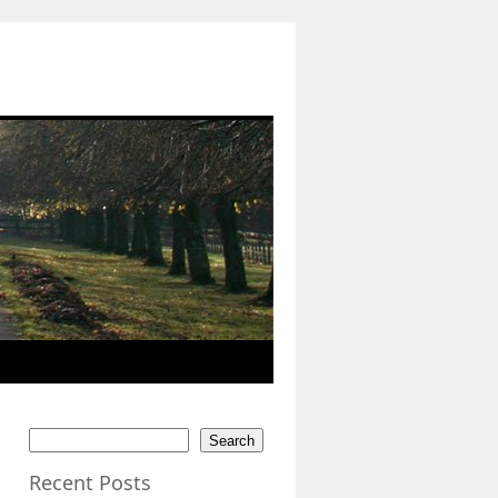
Search
Recent Posts