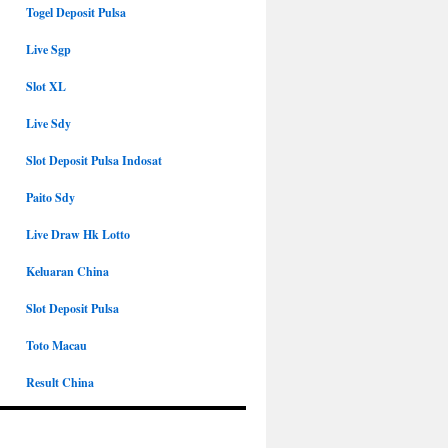
Togel Deposit Pulsa
Live Sgp
Slot XL
Live Sdy
Slot Deposit Pulsa Indosat
Paito Sdy
Live Draw Hk Lotto
Keluaran China
Slot Deposit Pulsa
Toto Macau
Result China