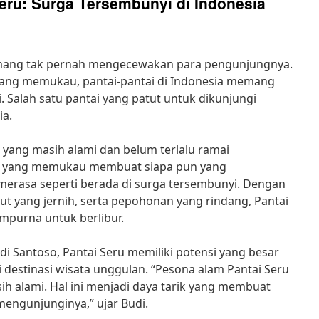
eru: Surga Tersembunyi di Indonesia
mang tak pernah mengecewakan para pengunjungnya.
ang memukau, pantai-pantai di Indonesia memang
. Salah satu pantai yang patut untuk dikunjungi
ia.
h yang masih alami dan belum terlalu ramai
a yang memukau membuat siapa pun yang
merasa seperti berada di surga tersembunyi. Dengan
laut yang jernih, serta pepohonan yang rindang, Pantai
empurna untuk berlibur.
di Santoso, Pantai Seru memiliki potensi yang besar
destinasi wisata unggulan. “Pesona alam Pantai Seru
h alami. Hal ini menjadi daya tarik yang membuat
mengunjunginya,” ujar Budi.