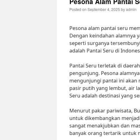
Pesona Alam Pantai S
Posted on
September 4, 2025
by
admin
Pesona alam pantai seru me
Dengan keindahan alamnya y
seperti surganya tersembunyi
adalah Pantai Seru di Indones
Pantai Seru terletak di daera
pengunjung. Pesona alamny
mengunjungi pantai ini akan 
pasir putih yang lembut, air 
Seru adalah destinasi yang s
Menurut pakar pariwisata, Bu
untuk dikembangkan menjadi 
sangat menakjubkan dan masi
banyak orang tertarik untuk 