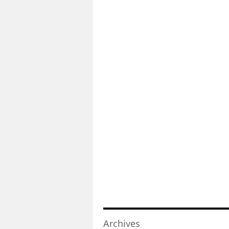
Archives