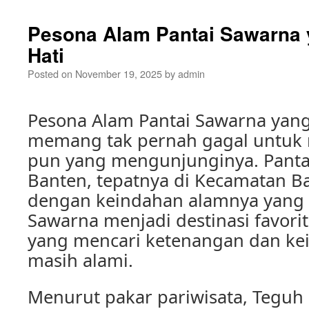
Pesona Alam Pantai Sawarna
Hati
Posted on
November 19, 2025
by
admin
Pesona Alam Pantai Sawarna yan
memang tak pernah gagal untuk
pun yang mengunjunginya. Pantai 
Banten, tepatnya di Kecamatan Ba
dengan keindahan alamnya yang
Sawarna menjadi destinasi favori
yang mencari ketenangan dan ke
masih alami.
Menurut pakar pariwisata, Teguh 