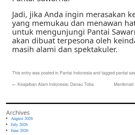
Jadi, jika Anda ingin merasakan 
yang memukau dan menawan hati
untuk mengunjungi Pantai Sawarn
akan dibuat terpesona oleh kein
masih alami dan spektakuler.
This entry was posted in
Pantai Indonesia
and tagged
pantai sa
←
Keajaiban Alam Indonesia: Danau Toba
Menikmati
Archives
August 2026
July 2026
June 2026