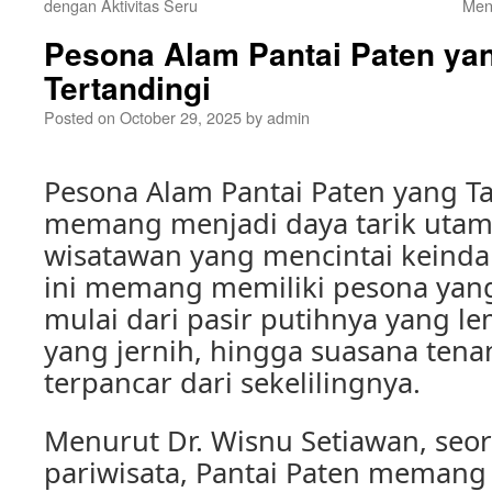
dengan Aktivitas Seru
Men
Pesona Alam Pantai Paten ya
Tertandingi
Posted on
October 29, 2025
by
admin
Pesona Alam Pantai Paten yang Ta
memang menjadi daya tarik utam
wisatawan yang mencintai keinda
ini memang memiliki pesona yan
mulai dari pasir putihnya yang le
yang jernih, hingga suasana ten
terpancar dari sekelilingnya.
Menurut Dr. Wisnu Setiawan, seo
pariwisata, Pantai Paten memang 