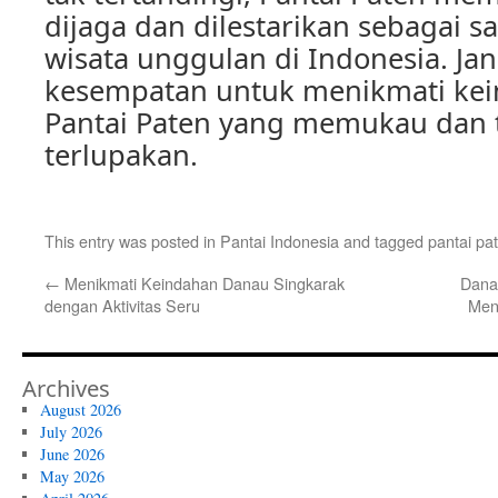
dijaga dan dilestarikan sebagai sa
wisata unggulan di Indonesia. Ja
kesempatan untuk menikmati ke
Pantai Paten yang memukau dan 
terlupakan.
This entry was posted in
Pantai Indonesia
and tagged
pantai pa
←
Menikmati Keindahan Danau Singkarak
Dana
dengan Aktivitas Seru
Men
Archives
August 2026
July 2026
June 2026
May 2026