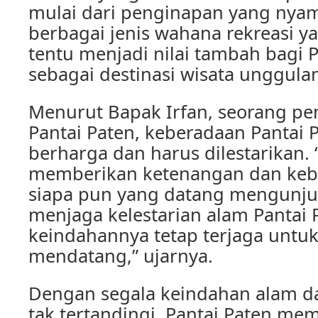
mulai dari penginapan yang nya
berbagai jenis wahana rekreasi ya
tentu menjadi nilai tambah bagi P
sebagai destinasi wisata unggula
Menurut Bapak Irfan, seorang pe
Pantai Paten, keberadaan Pantai 
berharga dan harus dilestarikan. “
memberikan ketenangan dan keb
siapa pun yang datang mengunjun
menjaga kelestarian alam Pantai 
keindahannya tetap terjaga untuk
mendatang,” ujarnya.
Dengan segala keindahan alam d
tak tertandingi, Pantai Paten me