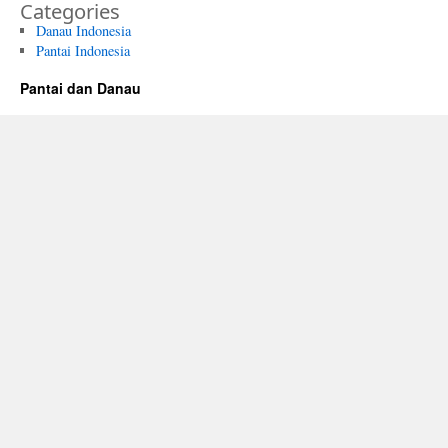
Categories
Danau Indonesia
Pantai Indonesia
Pantai dan Danau