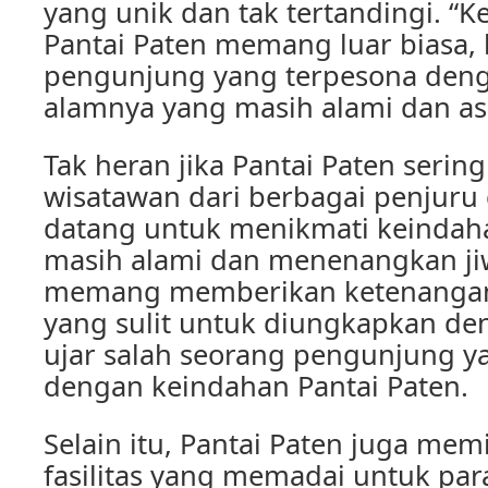
yang unik dan tak tertandingi. “
Pantai Paten memang luar biasa,
pengunjung yang terpesona den
alamnya yang masih alami dan asr
Tak heran jika Pantai Paten serin
wisatawan dari berbagai penjuru
datang untuk menikmati keindah
masih alami dan menenangkan jiwa
memang memberikan ketenangan
yang sulit untuk diungkapkan den
ujar salah seorang pengunjung y
dengan keindahan Pantai Paten.
Selain itu, Pantai Paten juga memi
fasilitas yang memadai untuk pa