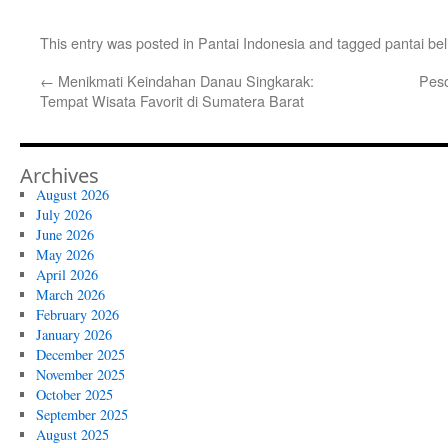
This entry was posted in
Pantai Indonesia
and tagged
pantai bel
←
Menikmati Keindahan Danau Singkarak:
Peso
Tempat Wisata Favorit di Sumatera Barat
Archives
August 2026
July 2026
June 2026
May 2026
April 2026
March 2026
February 2026
January 2026
December 2025
November 2025
October 2025
September 2025
August 2025