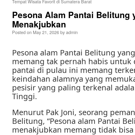
Tempat Wisata Favorit di Sumatera Barat
Pesona Alam Pantai Belitung 
Menakjubkan
Posted on
May 21, 2026
by
admin
Pesona alam Pantai Belitung ya
memang tak pernah habis untuk d
pantai di pulau ini memang terk
keindahan alamnya yang memukau
pesisir yang paling terkenal adal
Tinggi.
Menurut Pak Joni, seorang peman
Belitung, “Pesona alam Pantai Be
menakjubkan memang tidak bisa d