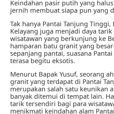
Keindahan pasir putih yang halus 
jernih membuat siapa pun yang d
Tak hanya Pantai Tanjung Tinggi,
Kelayang juga menjadi daya tarik
wisatawan yang berkunjung ke B
hamparan batu granit yang besar-
sepanjang pantai, suasana Pantai
terasa begitu eksotis.
Menurut Bapak Yusuf, seorang ahl
granit yang terdapat di Pantai Ta
merupakan salah satu keunikan a
banyak ditemui di tempat lain. Ha
tarik tersendiri bagi para wisata
menikmati keindahan alam Pantai