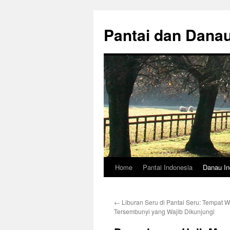
Skip
to
Pantai dan Dana
content
Home
Pantai Indonesia
Danau In
←
Liburan Seru di Pantai Seru: Tempat W
Tersembunyi yang Wajib Dikunjungi