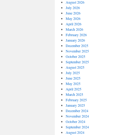
August 2026
July 2026
June 2026
May 2026
April 2026
March 2026
February 2026
January 2026
December 2025
November 2025
October 2025
September 2025
August 2025
July 2025
June 2025
May 2025
April 2025
March 2025
February 2025
January 2025
December 2024
November 2024
October 2024
September 2024
August 2024