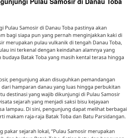
gunjungi Pulau Samosir di Danau Toba
 Pulau Samosir di Danau Toba pastinya akan
 bagi siapa pun yang pernah menginjakkan kaki di
sir merupakan pulau vulkanik di tengah Danau Toba,
ulau ini terkenal dengan keindahan alamnya yang
budaya Batak Toba yang masih kental terasa hingga
osir, pengunjung akan disuguhkan pemandangan
dari hamparan danau yang luas hingga perbukitan
tu destinasi yang wajib dikunjungi di Pulau Samosir
sata sejarah yang menjadi saksi bisu kejayaan
a lampau. Di sini, pengunjung dapat melihat berbagai
rti makam raja-raja Batak Toba dan Batu Parsidangan.
g pakar sejarah lokal, “Pulau Samosir merupakan