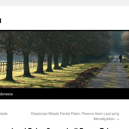
u
donesia
isata
Eksplorasi Wisata Pantai Paten: Pesona Alam Laut yang
Menakjubkan
→