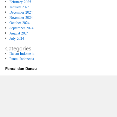
February 2025
January 2025
December 2024
November 2024
October 2024
September 2024
August 2024
July 2024
Categories
Danau Indonesia
Pantai Indonesia
Pantai dan Danau