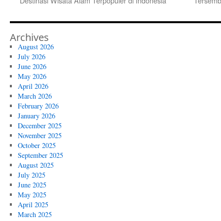
Destinasi Wisata Alam Terpopuler di Indonesia
Tersembu
Archives
August 2026
July 2026
June 2026
May 2026
April 2026
March 2026
February 2026
January 2026
December 2025
November 2025
October 2025
September 2025
August 2025
July 2025
June 2025
May 2025
April 2025
March 2025