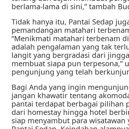
berlama-lama di sini,” tambah Bud
Tidak hanya itu, Pantai Sedap ju
pemandangan matahari terbenam 
“Menikmati matahari terbenam di
adalah pengalaman yang tak terl
langit yang bergradasi dari jingg
membuat siapa pun terpesona,” uj
pengunjung yang telah berkunjun
Bagi Anda yang ingin mengunjung
jangan khawatir tentang akomodas
pantai terdapat berbagai pilihan
dari homestay hingga hotel berbi
siap menyambut para wisatawan 
Pantai Sedap. Keindahan alamnya