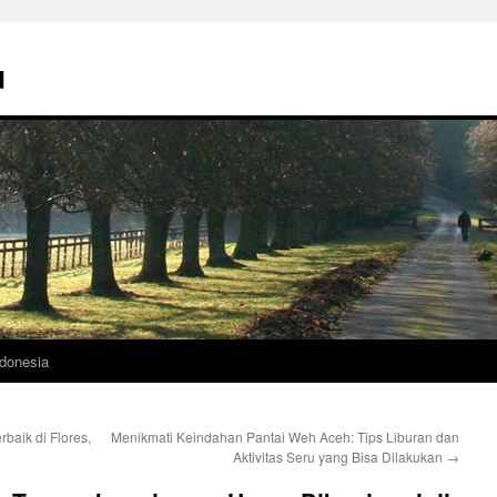
u
donesia
baik di Flores,
Menikmati Keindahan Pantai Weh Aceh: Tips Liburan dan
Aktivitas Seru yang Bisa Dilakukan
→