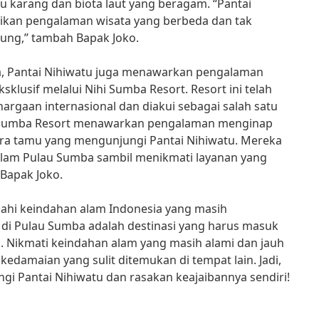
 karang dan biota laut yang beragam. “Pantai
ikan pengalaman wisata yang berbeda dan tak
jung,” tambah Bapak Joko.
a, Pantai Nihiwatu juga menawarkan pengalaman
lusif melalui Nihi Sumba Resort. Resort ini telah
rgaan internasional dan diakui sebagai salah satu
ihi Sumba Resort menawarkan pengalaman menginap
ara tamu yang mengunjungi Pantai Nihiwatu. Mereka
lam Pulau Sumba sambil menikmati layanan yang
Bapak Joko.
jahi keindahan alam Indonesia yang masih
 di Pulau Sumba adalah destinasi yang harus masuk
. Nikmati keindahan alam yang masih alami dan jauh
kedamaian yang sulit ditemukan di tempat lain. Jadi,
i Pantai Nihiwatu dan rasakan keajaibannya sendiri!