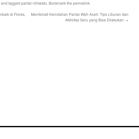
and tagged
pantai nihiwatu
. Bookmark the
permalink
.
baik di Flores,
Menikmati Keindahan Pantai Weh Aceh: Tips Liburan dan
Aktivitas Seru yang Bisa Dilakukan
→