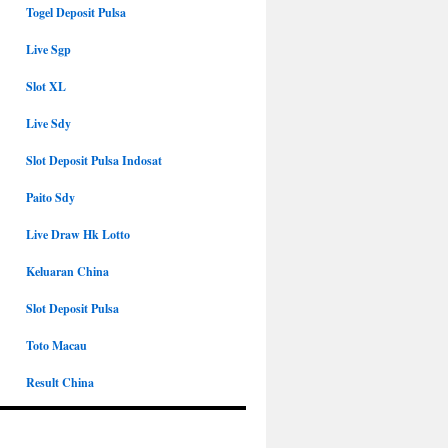
Togel Deposit Pulsa
Live Sgp
Slot XL
Live Sdy
Slot Deposit Pulsa Indosat
Paito Sdy
Live Draw Hk Lotto
Keluaran China
Slot Deposit Pulsa
Toto Macau
Result China