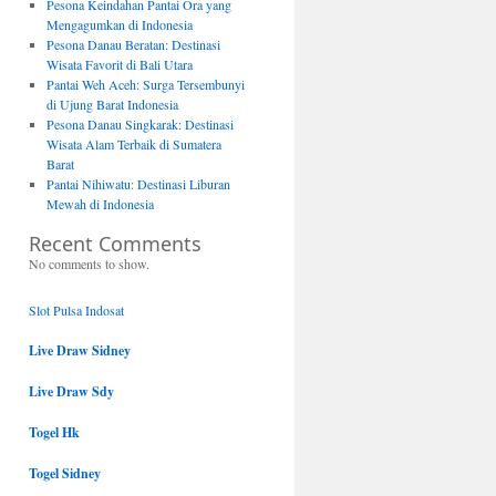
Pesona Keindahan Pantai Ora yang
Mengagumkan di Indonesia
Pesona Danau Beratan: Destinasi
Wisata Favorit di Bali Utara
Pantai Weh Aceh: Surga Tersembunyi
di Ujung Barat Indonesia
Pesona Danau Singkarak: Destinasi
Wisata Alam Terbaik di Sumatera
Barat
Pantai Nihiwatu: Destinasi Liburan
Mewah di Indonesia
Recent Comments
No comments to show.
Slot Pulsa Indosat
Live Draw Sidney
Live Draw Sdy
Togel Hk
Togel Sidney