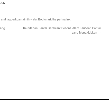
ba.
and tagged
pantai nihiwatu
. Bookmark the
permalink
.
yang
Keindahan Pantai Derawan: Pesona Alam Laut dan Pantai
yang Menakjubkan
→