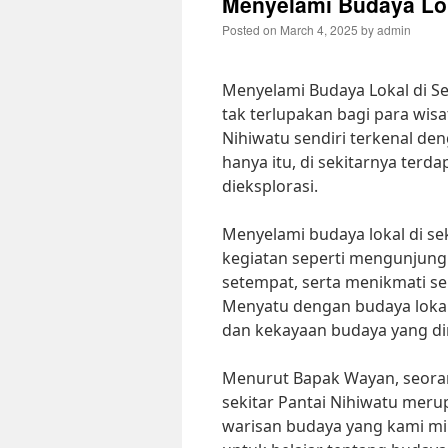
Menyelami Budaya Loka
Posted on
March 4, 2025
by
admin
Menyelami Budaya Lokal di S
tak terlupakan bagi para wis
Nihiwatu sendiri terkenal d
hanya itu, di sekitarnya terd
dieksplorasi.
Menyelami budaya lokal di sek
kegiatan seperti mengunjungi
setempat, serta menikmati se
Menyatu dengan budaya loka
dan kekayaan budaya yang dim
Menurut Bapak Wayan, seoran
sekitar Pantai Nihiwatu mer
warisan budaya yang kami mil