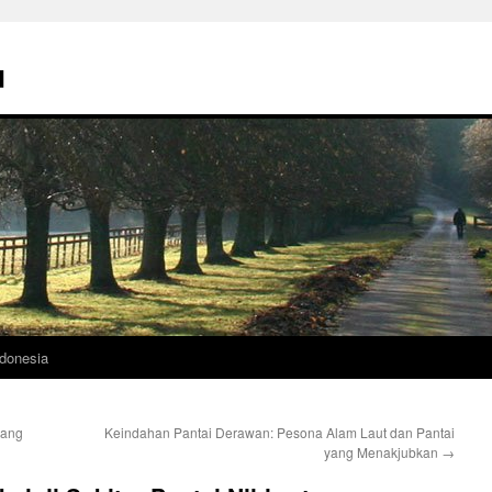
u
donesia
yang
Keindahan Pantai Derawan: Pesona Alam Laut dan Pantai
yang Menakjubkan
→