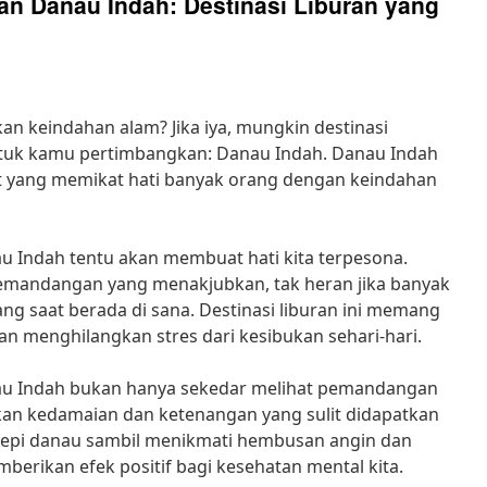
n Danau Indah: Destinasi Liburan yang
n keindahan alam? Jika iya, mungkin destinasi
untuk kamu pertimbangkan: Danau Indah. Danau Indah
t yang memikat hati banyak orang dengan keindahan
 Indah tentu akan membuat hati kita terpesona.
pemandangan yang menakjubkan, tak heran jika banyak
g saat berada di sana. Destinasi liburan ini memang
n menghilangkan stres dari kesibukan sehari-hari.
u Indah bukan hanya sekedar melihat pemandangan
akan kedamaian dan ketenangan yang sulit didapatkan
i tepi danau sambil menikmati hembusan angin dan
berikan efek positif bagi kesehatan mental kita.