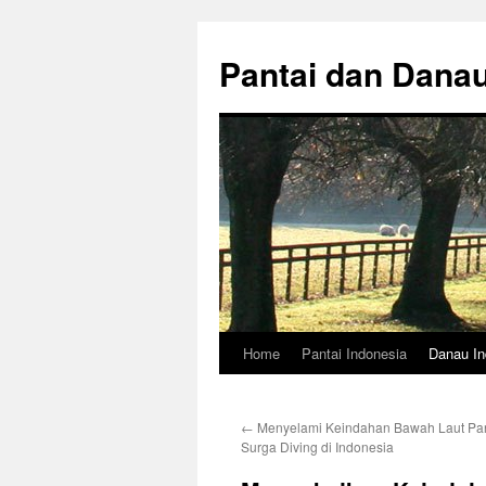
Skip
to
Pantai dan Dana
content
Home
Pantai Indonesia
Danau In
←
Menyelami Keindahan Bawah Laut Pant
Surga Diving di Indonesia