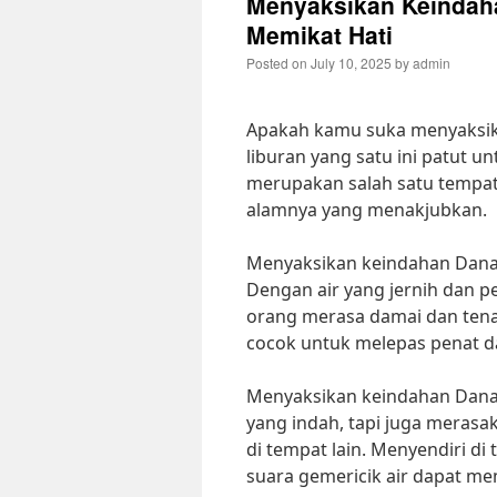
Menyaksikan Keindaha
Memikat Hati
Posted on
July 10, 2025
by
admin
Apakah kamu suka menyaksika
liburan yang satu ini patut 
merupakan salah satu tempa
alamnya yang menakjubkan.
Menyaksikan keindahan Danau
Dengan air yang jernih dan 
orang merasa damai dan tenan
cocok untuk melepas penat da
Menyaksikan keindahan Dana
yang indah, tapi juga meras
di tempat lain. Menyendiri d
suara gemericik air dapat mem