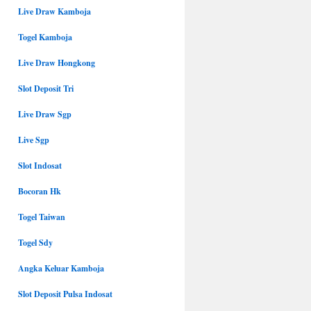
Live Draw Kamboja
Togel Kamboja
Live Draw Hongkong
Slot Deposit Tri
Live Draw Sgp
Live Sgp
Slot Indosat
Bocoran Hk
Togel Taiwan
Togel Sdy
Angka Keluar Kamboja
Slot Deposit Pulsa Indosat