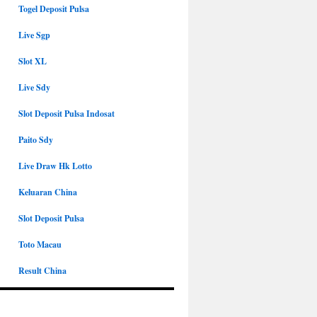
Togel Deposit Pulsa
Live Sgp
Slot XL
Live Sdy
Slot Deposit Pulsa Indosat
Paito Sdy
Live Draw Hk Lotto
Keluaran China
Slot Deposit Pulsa
Toto Macau
Result China