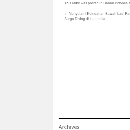
This entry was posted in
Danau Indonesi
←
Menyelami Keindahan Bawah Laut Pant
Surga Diving di Indonesia
Archives