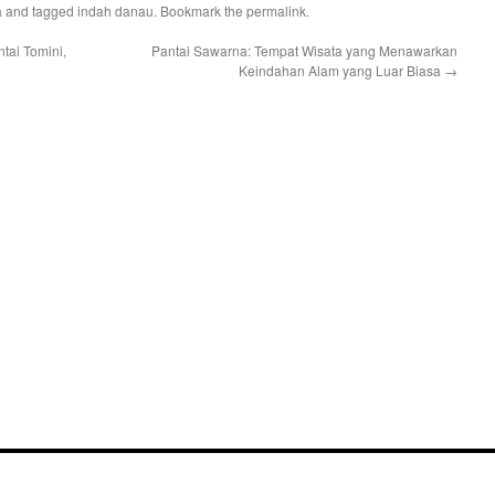
a
and tagged
indah danau
. Bookmark the
permalink
.
ai Tomini,
Pantai Sawarna: Tempat Wisata yang Menawarkan
Keindahan Alam yang Luar Biasa
→