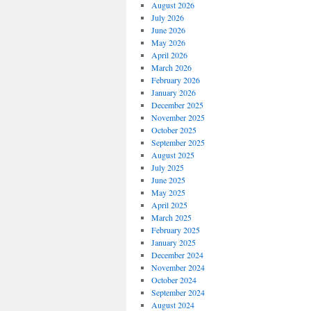
August 2026
July 2026
June 2026
May 2026
April 2026
March 2026
February 2026
January 2026
December 2025
November 2025
October 2025
September 2025
August 2025
July 2025
June 2025
May 2025
April 2025
March 2025
February 2025
January 2025
December 2024
November 2024
October 2024
September 2024
August 2024