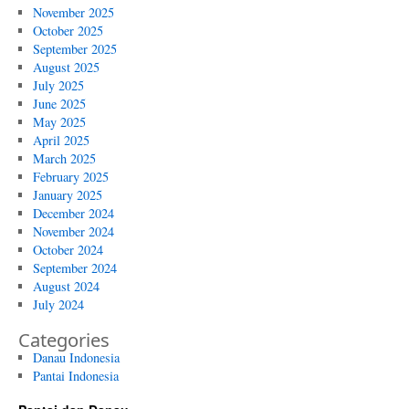
November 2025
October 2025
September 2025
August 2025
July 2025
June 2025
May 2025
April 2025
March 2025
February 2025
January 2025
December 2024
November 2024
October 2024
September 2024
August 2024
July 2024
Categories
Danau Indonesia
Pantai Indonesia