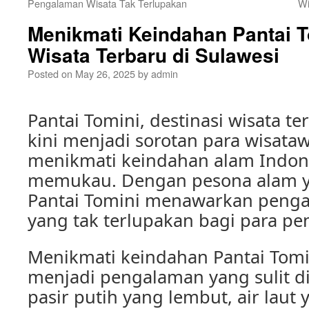
Pengalaman Wisata Tak Terlupakan
Wi
Menikmati Keindahan Pantai T
Wisata Terbaru di Sulawesi
Posted on
May 26, 2025
by
admin
Pantai Tomini, destinasi wisata te
kini menjadi sorotan para wisata
menikmati keindahan alam Indon
memukau. Dengan pesona alam 
Pantai Tomini menawarkan penga
yang tak terlupakan bagi para p
Menikmati keindahan Pantai To
menjadi pengalaman yang sulit d
pasir putih yang lembut, air laut 