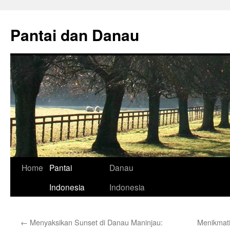
Skip
to
Pantai dan Danau
content
Home
Pantai
Danau
Indonesia
Indonesia
←
Menyaksikan Sunset di Danau Maninjau:
Menikmati