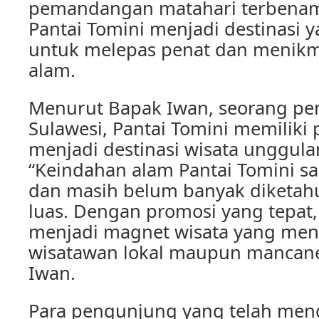
pemandangan matahari terbena
Pantai Tomini menjadi destinasi
untuk melepas penat dan menikm
alam.
Menurut Bapak Iwan, seorang pen
Sulawesi, Pantai Tomini memiliki 
menjadi destinasi wisata unggula
“Keindahan alam Pantai Tomini 
dan masih belum banyak diketahu
luas. Dengan promosi yang tepat,
menjadi magnet wisata yang men
wisatawan lokal maupun mancane
Iwan.
Para pengunjung yang telah men