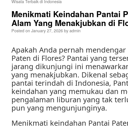
Wisata Terbaik di Indonesia
Menikmati Keindahan Pantai 
Alam Yang Menakjubkan di Fl
Posted on
January 27, 2026
by
admin
Apakah Anda pernah mendengar t
Paten di Flores? Pantai yang ter
jarang dikunjungi ini menawarka
yang menakjubkan. Dikenal sebag
pantai terindah di Indonesia, Pan
keindahan yang memukau dan m
pengalaman liburan yang tak terl
pun yang mengunjunginya.
Menikmati keindahan Pantai Pa