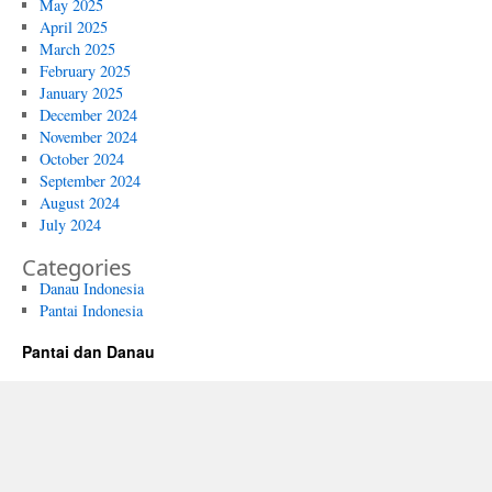
May 2025
April 2025
March 2025
February 2025
January 2025
December 2024
November 2024
October 2024
September 2024
August 2024
July 2024
Categories
Danau Indonesia
Pantai Indonesia
Pantai dan Danau