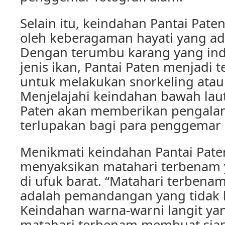
Selain itu, keindahan Pantai Pate
oleh keberagaman hayati yang ada
Dengan terumbu karang yang in
jenis ikan, Pantai Paten menjadi 
untuk melakukan snorkeling atau 
Menjelajahi keindahan bawah laut 
Paten akan memberikan pengala
terlupakan bagi para penggemar k
Menikmati keindahan Pantai Paten
menyaksikan matahari terbenam 
di ufuk barat. “Matahari terbenam
adalah pemandangan yang tidak b
Keindahan warna-warni langit yang
matahari terbenam membuat siap