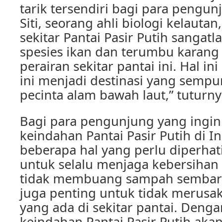
tarik tersendiri bagi para pengu
Siti, seorang ahli biologi kelautan
sekitar Pantai Pasir Putih sangatl
spesies ikan dan terumbu karang
perairan sekitar pantai ini. Hal i
ini menjadi destinasi yang sempu
pecinta alam bawah laut,” tuturny
Bagi para pengunjung yang ingi
keindahan Pantai Pasir Putih di I
beberapa hal yang perlu diperhat
untuk selalu menjaga kebersihan
tidak membuang sampah sembaran
juga penting untuk tidak merusa
yang ada di sekitar pantai. Dengan
keindahan Pantai Pasir Putih akan