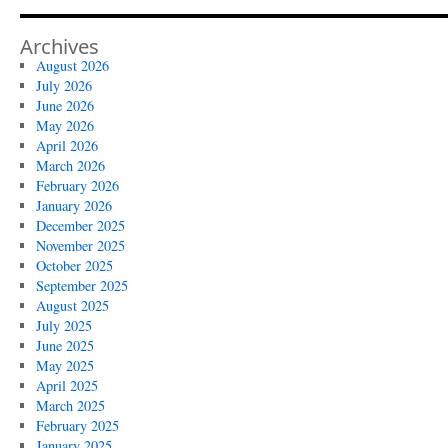
Archives
August 2026
July 2026
June 2026
May 2026
April 2026
March 2026
February 2026
January 2026
December 2025
November 2025
October 2025
September 2025
August 2025
July 2025
June 2025
May 2025
April 2025
March 2025
February 2025
January 2025