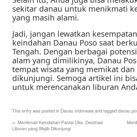
sekitar danau untuk menikmati k
yang masih alami.
Jadi, jangan lewatkan kesempata
keindahan Danau Poso saat berku
Tengah. Dengan berbagai potens
alam yang dimilikinya, Danau P
tempat wisata yang memikat dan 
dikunjungi. Semoga artikel ini bis
untuk merencanakan liburan Anda
This entry was posted in
Danau Indonesia
and tagged
danau po
←
Menikmati Keindahan Pantai Oke: Destinasi
Meni
Liburan yang Wajib Dikunjungi