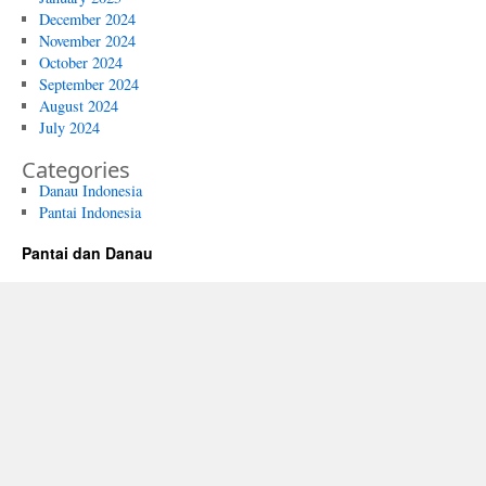
December 2024
November 2024
October 2024
September 2024
August 2024
July 2024
Categories
Danau Indonesia
Pantai Indonesia
Pantai dan Danau