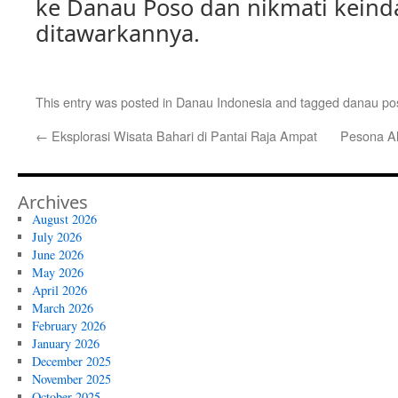
ke Danau Poso dan nikmati kein
ditawarkannya.
This entry was posted in
Danau Indonesia
and tagged
danau po
←
Eksplorasi Wisata Bahari di Pantai Raja Ampat
Pesona A
Archives
August 2026
July 2026
June 2026
May 2026
April 2026
March 2026
February 2026
January 2026
December 2025
November 2025
October 2025