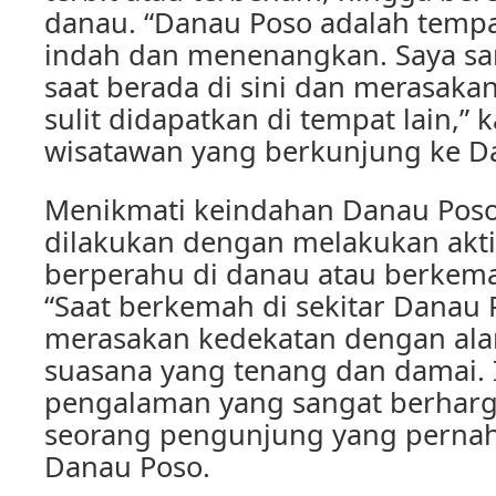
danau. “Danau Poso adalah tempa
indah dan menenangkan. Saya sa
saat berada di sini dan merasak
sulit didapatkan di tempat lain,” 
wisatawan yang berkunjung ke D
Menikmati keindahan Danau Poso
dilakukan dengan melakukan aktiv
berperahu di danau atau berkema
“Saat berkemah di sekitar Danau P
merasakan kedekatan dengan al
suasana yang tenang dan damai. 
pengalaman yang sangat berharga
seorang pengunjung yang perna
Danau Poso.