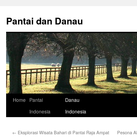
Skip
to
Pantai dan Danau
content
Home
Pantai
Danau
Indonesia
Indonesia
←
Eksplorasi Wisata Bahari di Pantai Raja Ampat
Pesona A