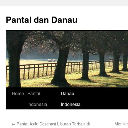
Skip
to
Pantai dan Danau
content
Home
Pantai
Danau
Indonesia
Indonesia
←
Pantai Asik: Destinasi Liburan Terbaik di
Menikm