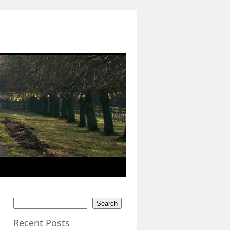
Search
Recent Posts