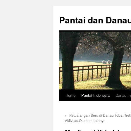
Skip
to
Pantai dan Dana
content
Home
Pantai Indonesia
Danau In
←
Petualangan Seru di Danau Toba: Trekk
Aktivitas Outdoor Lainnya