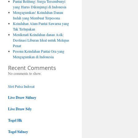
Pantai Belitung: Surga Tersembunyi
yang Harus Dikunjungi di Indonesia
Mengagumkan! Keindahan Danau
Indah yang Membuat Terpesona
Keindahan Alam Pantai Sawarna yang
Tak Terlupakan
Menikmati Keindahan danau Asik:
Destinasi Liburan Ideal untuk Melepas
Penat
Pesona Keindahan Pantai Ora yang
Mengagumkan di Indonesia
Recent Comments
No comments to show.
Slot Pulsa Indosat
Live Draw Sidney
Live Draw Sdy
Togel Hk
Togel Sidney