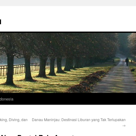
u
donesia
ing, Diving, dan
Danau Maninjau: Destinasi Liburan yang Tak Terlupakan
→