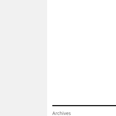
Archives