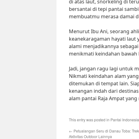
di atas laut, snorkeling di 
bersantai di tepi pantai sam
membuatmu merasa damai da
Menurut Ibu Ani, seorang ahli
keanekaragaman hayati laut 
alami menjadikannya sebagai 
menikmati keindahan bawah l
Jadi, jangan ragu lagi untuk
Nikmati keindahan alam yan
ditemukan di tempat lain. S
kenangan indah dari destinas
alam pantai Raja Ampat yan
This entry was posted in
Pantai Indonesia
←
Petualangan Seru di Danau Toba: Trekk
Aktivitas Outdoor Lainnya